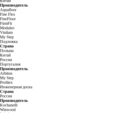
Китай
Производитель
Aquafloor
Fine Flex
FineFloor
FirmFit
Moduleo
Vinilam
My Step
Подложка
Страна
Польша
Китай
Россия
Португалия
Производитель
Arbiton
My Step
Profitex
Инженерная доска
Страна
Россия
Производитель
Kochanelli
Winwood