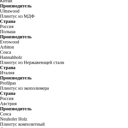
Китай
Производитель
Ultrawood
Плинтус из МДФ
Страна
Россия
Польша
Производитель
Evrowood
Arbiton
Cosca
Hannahholz
Плинтус из Нержавеющей стали
Страна
Италия
Производитель
Profilpas
Плинтус из экополимера
Страна
Россия
Австрия
Производитель
Cosca
Neuhofer Holz
Плинтус композитный