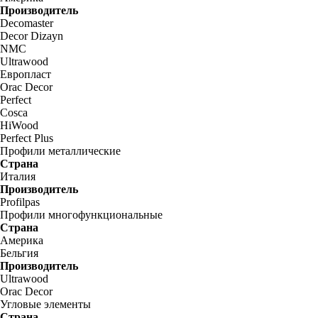
Производитель
Decomaster
Decor Dizayn
NMC
Ultrawood
Европласт
Orac Decor
Perfect
Cosca
HiWood
Perfect Plus
Профили металлические
Страна
Италия
Производитель
Profilpas
Профили многофункциональные
Страна
Америка
Бельгия
Производитель
Ultrawood
Orac Decor
Угловые элементы
Страна