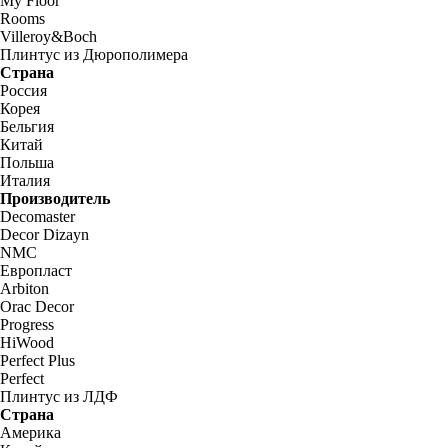
My Floor
Rooms
Villeroy&Boch
Плинтус из Дюрополимера
Страна
Россия
Корея
Бельгия
Китай
Польша
Италия
Производитель
Decomaster
Decor Dizayn
NMC
Европласт
Arbiton
Orac Decor
Progress
HiWood
Perfect Plus
Perfect
Плинтус из ЛДФ
Страна
Америка