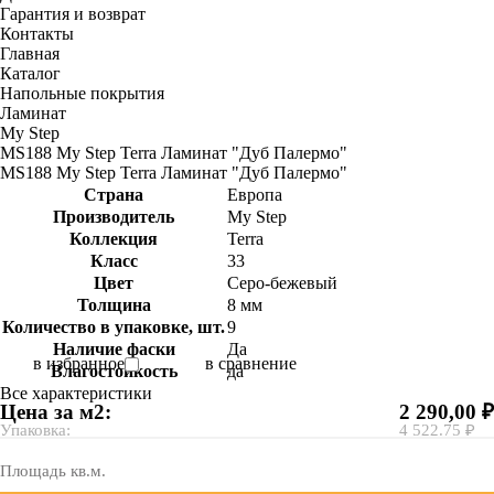
Гарантия и возврат
Контакты
Главная
Каталог
Напольные покрытия
Ламинат
My Step
MS188 My Step Terra Ламинат "Дуб Палермо"
MS188 My Step Terra Ламинат "Дуб Палермо"
Страна
Европа
Производитель
My Step
Коллекция
Terra
Класс
33
Цвет
Серо-бежевый
Толщина
8 мм
Количество в упаковке, шт.
9
Наличие фаски
Да
в избранное
в сравнение
Влагостойкость
да
Все характеристики
Цена за м2:
2 290,00 ₽
Упаковка:
4 522.75 ₽
Площадь кв.м.