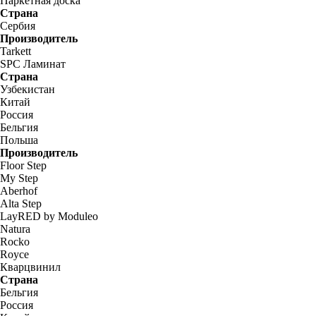
Паркетная доска
Страна
Сербия
Производитель
Tarkett
SPC Ламинат
Страна
Узбекистан
Китай
Россия
Бельгия
Польша
Производитель
Floor Step
My Step
Aberhof
Alta Step
LayRED by Moduleo
Natura
Rocko
Royce
Кварцвинил
Страна
Бельгия
Россия