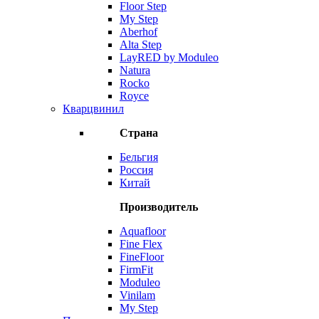
Floor Step
My Step
Aberhof
Alta Step
LayRED by Moduleo
Natura
Rocko
Royce
Кварцвинил
Страна
Бельгия
Россия
Китай
Производитель
Aquafloor
Fine Flex
FineFloor
FirmFit
Moduleo
Vinilam
My Step