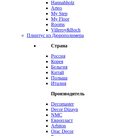
Hannahholz
Arteo
My Step
My Floor
Rooms
Villeroy&Boch
Плинтус из Дюрополимера
Страна
Россия
Корея
Бельгия
Китай
Польша
Италия
Производитель
Decomaster
Decor Dizayn
NMC
Европласт
Arbiton
Orac Decor