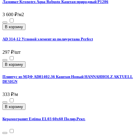
Ламинат Kronotex Aqua Robusto Каштан природный P1206
3 600 ₽/м2
В корзину
AD 314-12 Угловой элемент из полиуретана Perfect
297 ₽/шт
В корзину
Плинтус из МДФ AD81402.36 Каштан Новый HANNAHHOLZ AKTUELL
DESIGN
333 ₽/м
В корзину
Керамогранит Estima EL03 60x60 Полир.Рект.