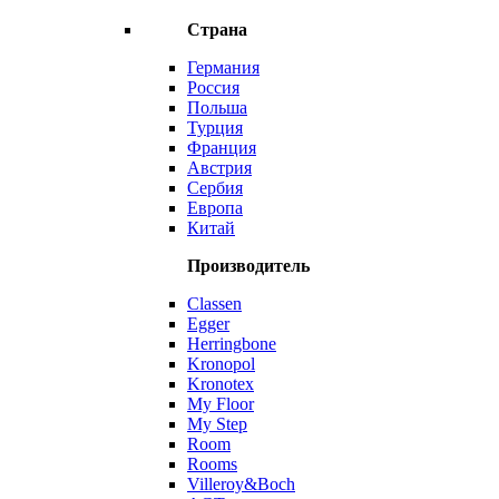
Страна
Германия
Россия
Польша
Турция
Франция
Австрия
Сербия
Европа
Китай
Производитель
Classen
Egger
Herringbone
Kronopol
Kronotex
My Floor
My Step
Room
Rooms
Villeroy&Boch