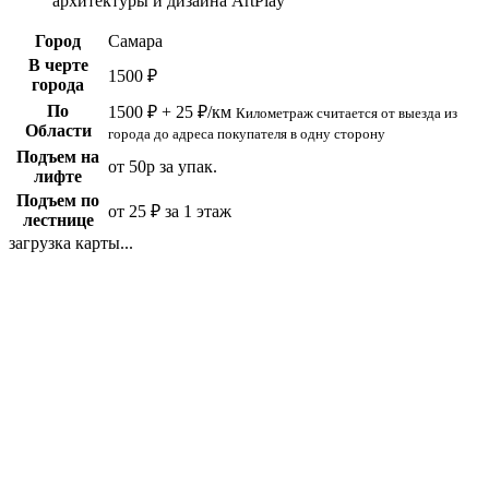
архитектуры и дизайна ArtPlay
Город
Самара
В черте
1500 ₽
города
По
1500 ₽ + 25 ₽/км
Километраж считается от выезда из
Области
города до адреса покупателя в одну сторону
Подъем на
от 50р за упак.
лифте
Подъем по
от 25 ₽ за 1 этаж
лестнице
загрузка карты...