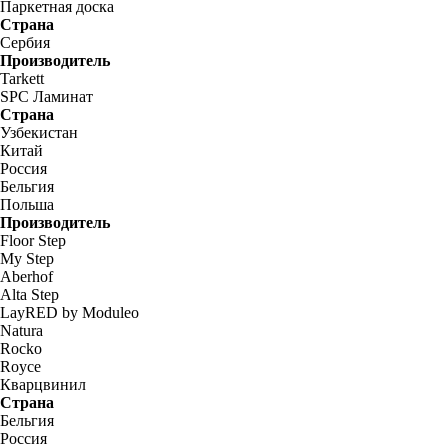
Паркетная доска
Страна
Сербия
Производитель
Tarkett
SPC Ламинат
Страна
Узбекистан
Китай
Россия
Бельгия
Польша
Производитель
Floor Step
My Step
Aberhof
Alta Step
LayRED by Moduleo
Natura
Rocko
Royce
Кварцвинил
Страна
Бельгия
Россия