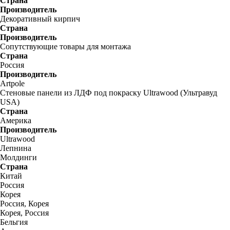
Страна
Производитель
Декоративный кирпич
Страна
Производитель
Сопутствующие товары для монтажа
Страна
Россия
Производитель
Artpole
Стеновые панели из ЛДФ под покраску Ultrawood (Ультравуд
USA)
Страна
Америка
Производитель
Ultrawood
Лепнина
Молдинги
Страна
Китай
Россия
Корея
Россия, Корея
Корея, Россия
Бельгия