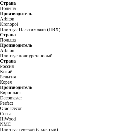
Страна
Польша
Производитель
Arbiton
Kronopol
Плинтус Пластиковый (ПВХ)
Страна
Польша
Производитель
Arbiton
Плинтус полиуретановый
Страна
Россия
Китай
Бельгия
Корея
Производитель
Европласт
Decomaster
Perfect
Orac Decor
Cosca
HiWood
NMC
Плинтус теневой (Скрытый)