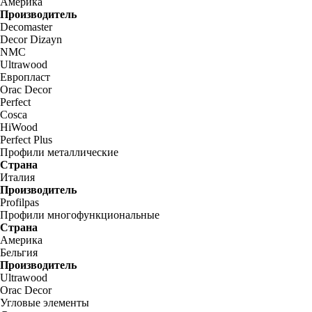
Америка
Производитель
Decomaster
Decor Dizayn
NMC
Ultrawood
Европласт
Orac Decor
Perfect
Cosca
HiWood
Perfect Plus
Профили металлические
Страна
Италия
Производитель
Profilpas
Профили многофункциональные
Страна
Америка
Бельгия
Производитель
Ultrawood
Orac Decor
Угловые элементы