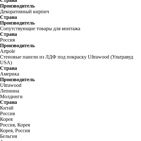
Страна
Производитель
Декоративный кирпич
Страна
Производитель
Сопутствующие товары для монтажа
Страна
Россия
Производитель
Artpole
Стеновые панели из ЛДФ под покраску Ultrawood (Ультравуд
USA)
Страна
Америка
Производитель
Ultrawood
Лепнина
Молдинги
Страна
Китай
Россия
Корея
Россия, Корея
Корея, Россия
Бельгия