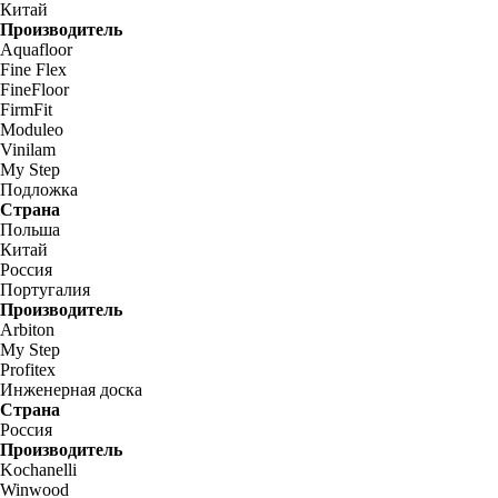
Китай
Производитель
Aquafloor
Fine Flex
FineFloor
FirmFit
Moduleo
Vinilam
My Step
Подложка
Страна
Польша
Китай
Россия
Португалия
Производитель
Arbiton
My Step
Profitex
Инженерная доска
Страна
Россия
Производитель
Kochanelli
Winwood