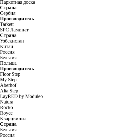
Паркетная доска
Страна
Сербия
Производитель
Tarkett
SPC Ламинат
Страна
Узбекистан
Китай
Россия
Бельгия
Польша
Производитель
Floor Step
My Step
Aberhof
Alta Step
LayRED by Moduleo
Natura
Rocko
Royce
Кварцвинил
Страна
Бельгия
Россия