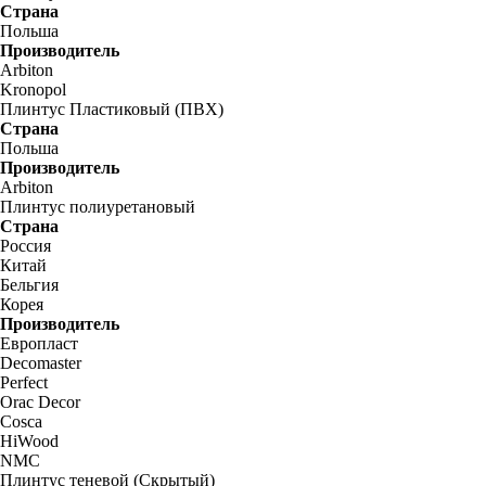
Страна
Польша
Производитель
Arbiton
Kronopol
Плинтус Пластиковый (ПВХ)
Страна
Польша
Производитель
Arbiton
Плинтус полиуретановый
Страна
Россия
Китай
Бельгия
Корея
Производитель
Европласт
Decomaster
Perfect
Orac Decor
Cosca
HiWood
NMC
Плинтус теневой (Скрытый)