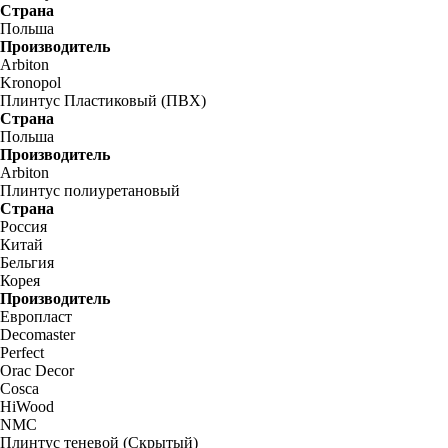
Страна
Польша
Производитель
Arbiton
Kronopol
Плинтус Пластиковый (ПВХ)
Страна
Польша
Производитель
Arbiton
Плинтус полиуретановый
Страна
Россия
Китай
Бельгия
Корея
Производитель
Европласт
Decomaster
Perfect
Orac Decor
Cosca
HiWood
NMC
Плинтус теневой (Скрытый)