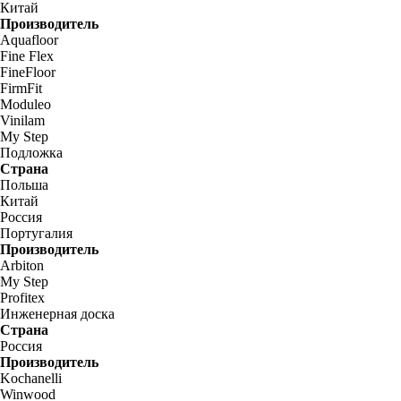
Китай
Производитель
Aquafloor
Fine Flex
FineFloor
FirmFit
Moduleo
Vinilam
My Step
Подложка
Страна
Польша
Китай
Россия
Португалия
Производитель
Arbiton
My Step
Profitex
Инженерная доска
Страна
Россия
Производитель
Kochanelli
Winwood