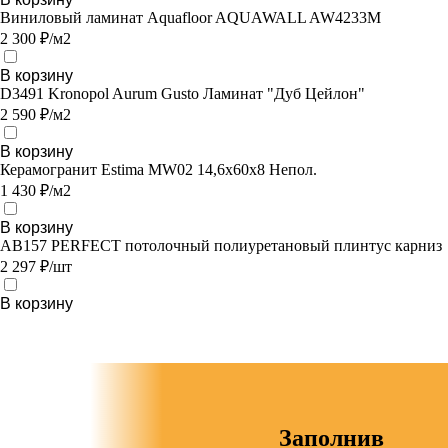
Виниловый ламинат Aquafloor AQUAWALL AW4233M
2 300 ₽/м2
В корзину
D3491 Kronopol Aurum Gusto Ламинат "Дуб Цейлон"
2 590 ₽/м2
В корзину
Керамогранит Estima MW02 14,6x60x8 Непол.
1 430 ₽/м2
В корзину
AB157 PERFECT потолочный полиуретановый плинтус карниз
2 297 ₽/шт
В корзину
Заполнив