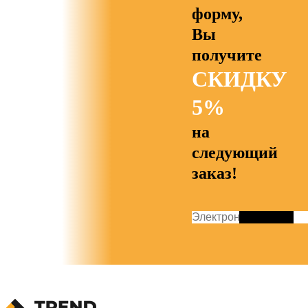
форму,
Вы
получите
СКИДКУ
5%
на
следующий
заказ!