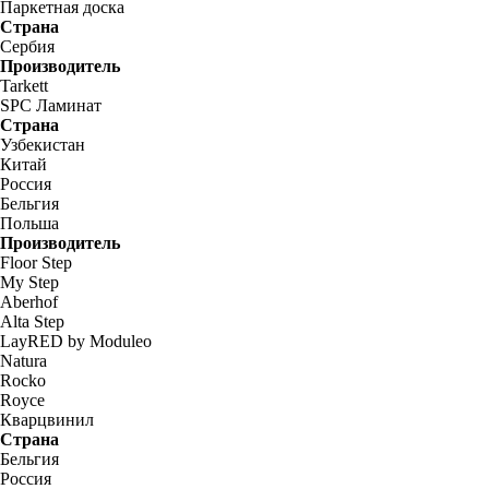
Паркетная доска
Страна
Сербия
Производитель
Tarkett
SPC Ламинат
Страна
Узбекистан
Китай
Россия
Бельгия
Польша
Производитель
Floor Step
My Step
Aberhof
Alta Step
LayRED by Moduleo
Natura
Rocko
Royce
Кварцвинил
Страна
Бельгия
Россия