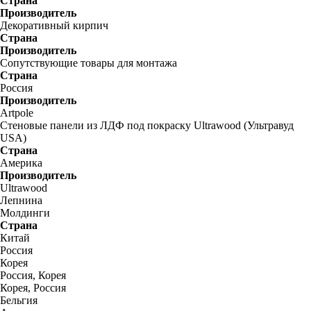
Страна
Производитель
Декоративный кирпич
Страна
Производитель
Сопутствующие товары для монтажа
Страна
Россия
Производитель
Artpole
Стеновые панели из ЛДФ под покраску Ultrawood (Ультравуд
USA)
Страна
Америка
Производитель
Ultrawood
Лепнина
Молдинги
Страна
Китай
Россия
Корея
Россия, Корея
Корея, Россия
Бельгия