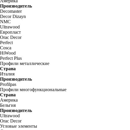
Америка
Производитель
Decomaster
Decor Dizayn
NMC
Ultrawood
Европласт
Orac Decor
Perfect
Cosca
HiWood
Perfect Plus
Профили металлические
Страна
Италия
Производитель
Profilpas
Профили многофункциональные
Страна
Америка
Бельгия
Производитель
Ultrawood
Orac Decor
Угловые элементы