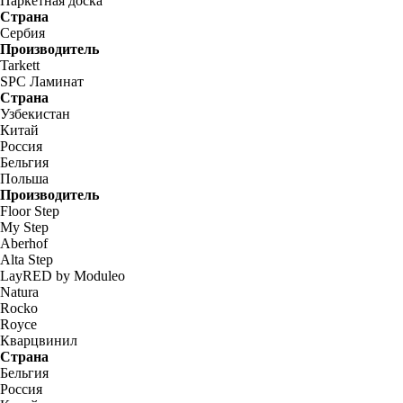
Паркетная доска
Страна
Сербия
Производитель
Tarkett
SPC Ламинат
Страна
Узбекистан
Китай
Россия
Бельгия
Польша
Производитель
Floor Step
My Step
Aberhof
Alta Step
LayRED by Moduleo
Natura
Rocko
Royce
Кварцвинил
Страна
Бельгия
Россия