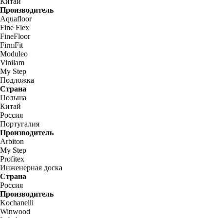
Китай
Производитель
Aquafloor
Fine Flex
FineFloor
FirmFit
Moduleo
Vinilam
My Step
Подложка
Страна
Польша
Китай
Россия
Португалия
Производитель
Arbiton
My Step
Profitex
Инженерная доска
Страна
Россия
Производитель
Kochanelli
Winwood