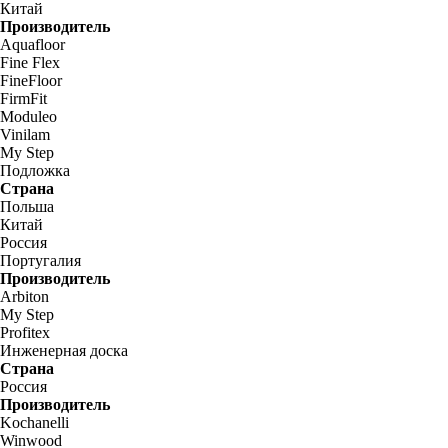
Китай
Производитель
Aquafloor
Fine Flex
FineFloor
FirmFit
Moduleo
Vinilam
My Step
Подложка
Страна
Польша
Китай
Россия
Португалия
Производитель
Arbiton
My Step
Profitex
Инженерная доска
Страна
Россия
Производитель
Kochanelli
Winwood