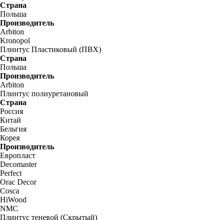
Страна
Польша
Производитель
Arbiton
Kronopol
Плинтус Пластиковый (ПВХ)
Страна
Польша
Производитель
Arbiton
Плинтус полиуретановый
Страна
Россия
Китай
Бельгия
Корея
Производитель
Европласт
Decomaster
Perfect
Orac Decor
Cosca
HiWood
NMC
Плинтус теневой (Скрытый)