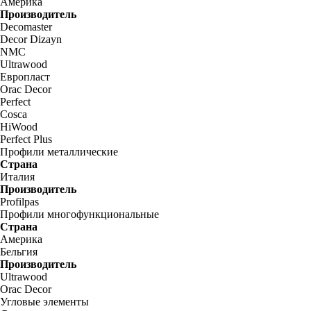
Америка
Производитель
Decomaster
Decor Dizayn
NMC
Ultrawood
Европласт
Orac Decor
Perfect
Cosca
HiWood
Perfect Plus
Профили металлические
Страна
Италия
Производитель
Profilpas
Профили многофункциональные
Страна
Америка
Бельгия
Производитель
Ultrawood
Orac Decor
Угловые элементы