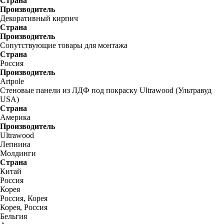
Страна
Производитель
Декоративный кирпич
Страна
Производитель
Сопутствующие товары для монтажа
Страна
Россия
Производитель
Artpole
Стеновые панели из ЛДФ под покраску Ultrawood (Ультравуд
USA)
Страна
Америка
Производитель
Ultrawood
Лепнина
Молдинги
Страна
Китай
Россия
Корея
Россия, Корея
Корея, Россия
Бельгия