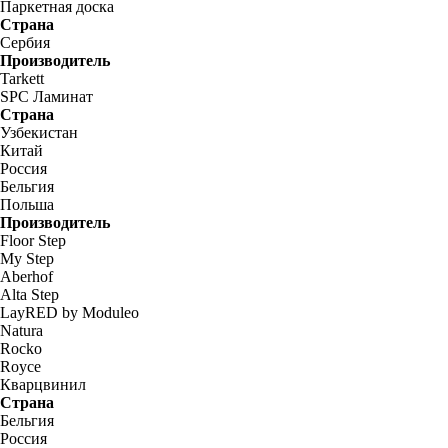
Паркетная доска
Страна
Сербия
Производитель
Tarkett
SPC Ламинат
Страна
Узбекистан
Китай
Россия
Бельгия
Польша
Производитель
Floor Step
My Step
Aberhof
Alta Step
LayRED by Moduleo
Natura
Rocko
Royce
Кварцвинил
Страна
Бельгия
Россия