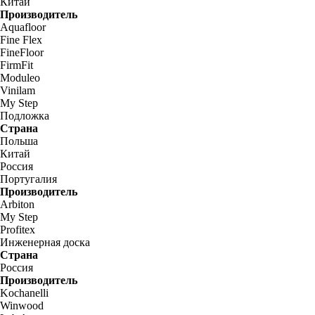
Китай
Производитель
Aquafloor
Fine Flex
FineFloor
FirmFit
Moduleo
Vinilam
My Step
Подложка
Страна
Польша
Китай
Россия
Португалия
Производитель
Arbiton
My Step
Profitex
Инженерная доска
Страна
Россия
Производитель
Kochanelli
Winwood