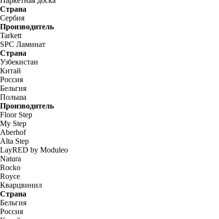
Паркетная доска
Страна
Сербия
Производитель
Tarkett
SPC Ламинат
Страна
Узбекистан
Китай
Россия
Бельгия
Польша
Производитель
Floor Step
My Step
Aberhof
Alta Step
LayRED by Moduleo
Natura
Rocko
Royce
Кварцвинил
Страна
Бельгия
Россия