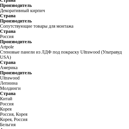
Страна
Производитель
Декоративный кирпич
Страна
Производитель
Сопутствующие товары для монтажа
Страна
Россия
Производитель
Artpole
Стеновые панели из ЛДФ под покраску Ultrawood (Ультравуд
USA)
Страна
Америка
Производитель
Ultrawood
Лепнина
Молдинги
Страна
Китай
Россия
Корея
Россия, Корея
Корея, Россия
Бельгия