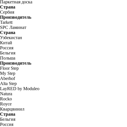
Паркетная доска
Страна
Сербия
Производитель
Tarkett
SPC Ламинат
Страна
Узбекистан
Китай
Россия
Бельгия
Польша
Производитель
Floor Step
My Step
Aberhof
Alta Step
LayRED by Moduleo
Natura
Rocko
Royce
Кварцвинил
Страна
Бельгия
Россия