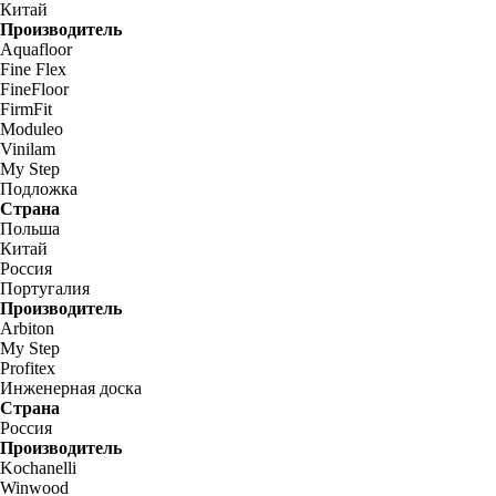
Китай
Производитель
Aquafloor
Fine Flex
FineFloor
FirmFit
Moduleo
Vinilam
My Step
Подложка
Страна
Польша
Китай
Россия
Португалия
Производитель
Arbiton
My Step
Profitex
Инженерная доска
Страна
Россия
Производитель
Kochanelli
Winwood