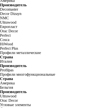
Америка
Производитель
Decomaster
Decor Dizayn
NMC
Ultrawood
Европласт
Orac Decor
Perfect
Cosca
HiWood
Perfect Plus
Профили металлические
Страна
Италия
Производитель
Profilpas
Профили многофункциональные
Страна
Америка
Бельгия
Производитель
Ultrawood
Orac Decor
Угловые элементы