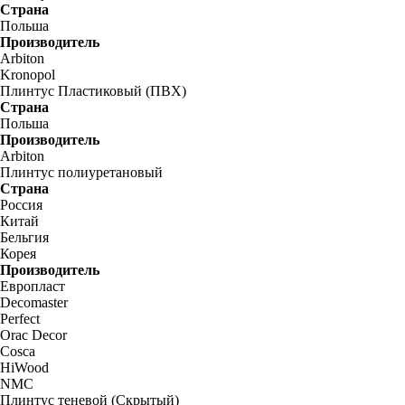
Страна
Польша
Производитель
Arbiton
Kronopol
Плинтус Пластиковый (ПВХ)
Страна
Польша
Производитель
Arbiton
Плинтус полиуретановый
Страна
Россия
Китай
Бельгия
Корея
Производитель
Европласт
Decomaster
Perfect
Orac Decor
Cosca
HiWood
NMC
Плинтус теневой (Скрытый)