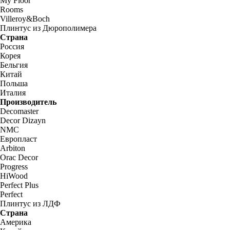
My Floor
Rooms
Villeroy&Boch
Плинтус из Дюрополимера
Страна
Россия
Корея
Бельгия
Китай
Польша
Италия
Производитель
Decomaster
Decor Dizayn
NMC
Европласт
Arbiton
Orac Decor
Progress
HiWood
Perfect Plus
Perfect
Плинтус из ЛДФ
Страна
Америка