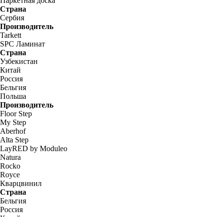
Паркетная доска
Страна
Сербия
Производитель
Tarkett
SPC Ламинат
Страна
Узбекистан
Китай
Россия
Бельгия
Польша
Производитель
Floor Step
My Step
Aberhof
Alta Step
LayRED by Moduleo
Natura
Rocko
Royce
Кварцвинил
Страна
Бельгия
Россия