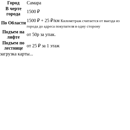
Город
Самара
В черте
1500 ₽
города
1500 ₽ + 25 ₽/км
Километраж считается от выезда из
По Области
города до адреса покупателя в одну сторону
Подъем на
от 50р за упак.
лифте
Подъем по
от 25 ₽ за 1 этаж
лестнице
загрузка карты...