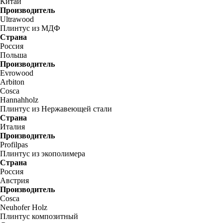
Китай
Производитель
Ultrawood
Плинтус из МДФ
Страна
Россия
Польша
Производитель
Evrowood
Arbiton
Cosca
Hannahholz
Плинтус из Нержавеющей стали
Страна
Италия
Производитель
Profilpas
Плинтус из экополимера
Страна
Россия
Австрия
Производитель
Cosca
Neuhofer Holz
Плинтус композитный