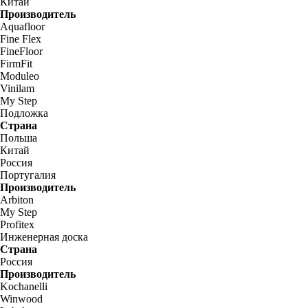
Китай
Производитель
Aquafloor
Fine Flex
FineFloor
FirmFit
Moduleo
Vinilam
My Step
Подложка
Страна
Польша
Китай
Россия
Португалия
Производитель
Arbiton
My Step
Profitex
Инженерная доска
Страна
Россия
Производитель
Kochanelli
Winwood