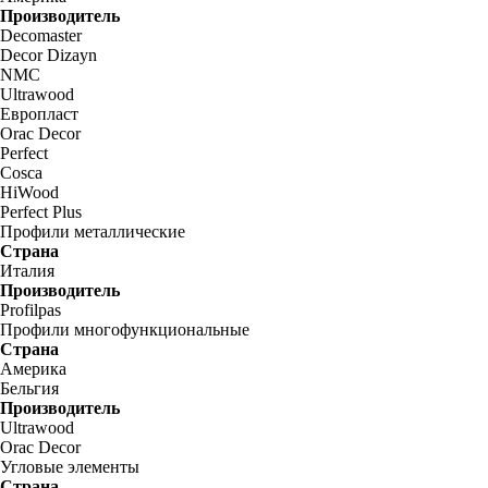
Производитель
Decomaster
Decor Dizayn
NMC
Ultrawood
Европласт
Orac Decor
Perfect
Cosca
HiWood
Perfect Plus
Профили металлические
Страна
Италия
Производитель
Profilpas
Профили многофункциональные
Страна
Америка
Бельгия
Производитель
Ultrawood
Orac Decor
Угловые элементы
Страна