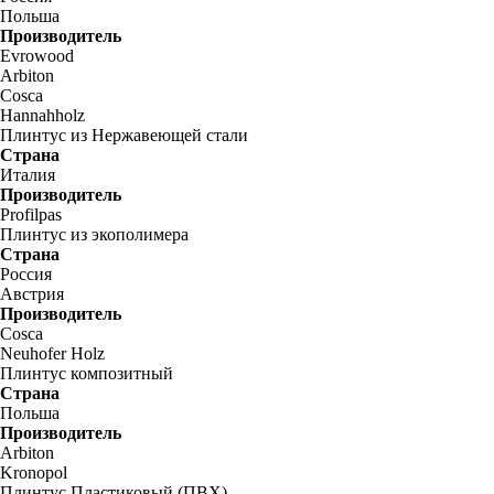
Польша
Производитель
Evrowood
Arbiton
Cosca
Hannahholz
Плинтус из Нержавеющей стали
Страна
Италия
Производитель
Profilpas
Плинтус из экополимера
Страна
Россия
Австрия
Производитель
Cosca
Neuhofer Holz
Плинтус композитный
Страна
Польша
Производитель
Arbiton
Kronopol
Плинтус Пластиковый (ПВХ)