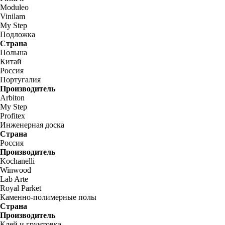
Moduleo
Vinilam
My Step
Подложка
Страна
Польша
Китай
Россия
Португалия
Производитель
Arbiton
My Step
Profitex
Инженерная доска
Страна
Россия
Производитель
Kochanelli
Winwood
Lab Arte
Royal Parket
Каменно-полимерные полы
Страна
Производитель
Клей и грунтовка