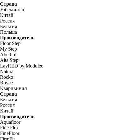
Страна
Узбекистан
Китай
Россия
Бельгия
Польша
Производитель
Floor Step
My Step
Aberhof
Alta Step
LayRED by Moduleo
Natura
Rocko
Royce
Кварцвинил
Страна
Бельгия
Россия
Китай
Производитель
Aquafloor
Fine Flex
FineFloor
FirmFit