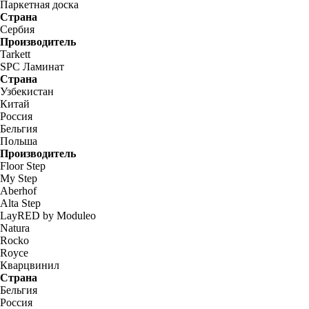
Паркетная доска
Страна
Сербия
Производитель
Tarkett
SPC Ламинат
Страна
Узбекистан
Китай
Россия
Бельгия
Польша
Производитель
Floor Step
My Step
Aberhof
Alta Step
LayRED by Moduleo
Natura
Rocko
Royce
Кварцвинил
Страна
Бельгия
Россия