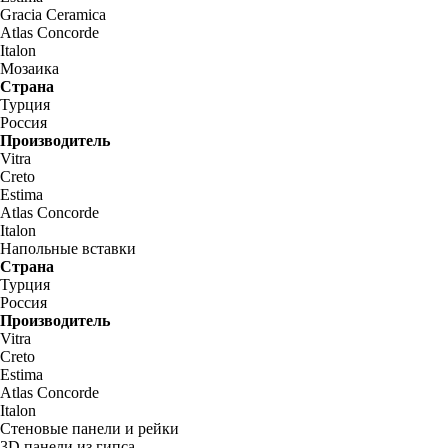
Gracia Ceramica
Atlas Concorde
Italon
Мозаика
Страна
Турция
Россия
Производитель
Vitra
Creto
Estima
Atlas Concorde
Italon
Напольные вставки
Страна
Турция
Россия
Производитель
Vitra
Creto
Estima
Atlas Concorde
Italon
Стеновые панели и рейки
3D панели из гипса