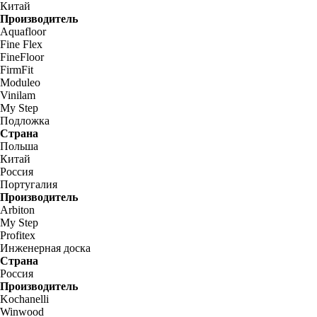
Китай
Производитель
Aquafloor
Fine Flex
FineFloor
FirmFit
Moduleo
Vinilam
My Step
Подложка
Страна
Польша
Китай
Россия
Португалия
Производитель
Arbiton
My Step
Profitex
Инженерная доска
Страна
Россия
Производитель
Kochanelli
Winwood