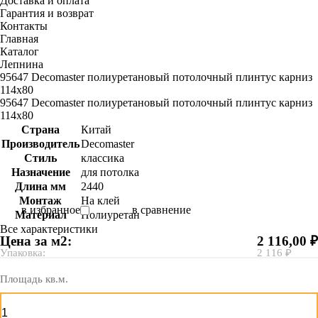
Доставка и оплата
Гарантия и возврат
Контакты
Главная
Каталог
Лепнина
95647 Decomaster полиуретановый потолочный плинтус карниз
114x80
95647 Decomaster полиуретановый потолочный плинтус карниз
114x80
Страна
Китай
Производитель
Decomaster
Стиль
классика
Назначение
для потолка
Длина мм
2440
Монтаж
На клей
в избранное
в сравнение
Материал
Полиуретан
Все характеристики
Цена за м2:
2 116,00 ₽
Упаковка:
2 116 ₽
Площадь кв.м.