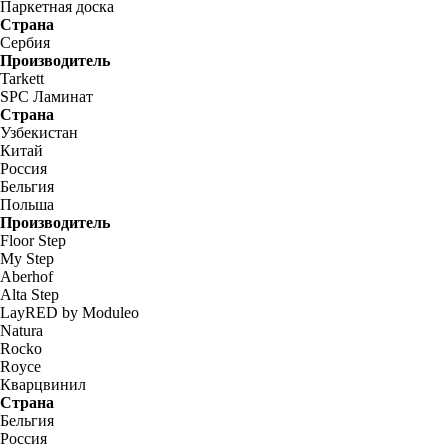
Паркетная доска
Страна
Сербия
Производитель
Tarkett
SPC Ламинат
Страна
Узбекистан
Китай
Россия
Бельгия
Польша
Производитель
Floor Step
My Step
Aberhof
Alta Step
LayRED by Moduleo
Natura
Rocko
Royce
Кварцвинил
Страна
Бельгия
Россия