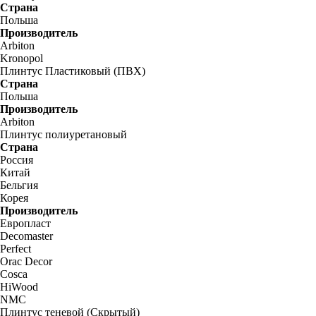
Страна
Польша
Производитель
Arbiton
Kronopol
Плинтус Пластиковый (ПВХ)
Страна
Польша
Производитель
Arbiton
Плинтус полиуретановый
Страна
Россия
Китай
Бельгия
Корея
Производитель
Европласт
Decomaster
Perfect
Orac Decor
Cosca
HiWood
NMC
Плинтус теневой (Скрытый)