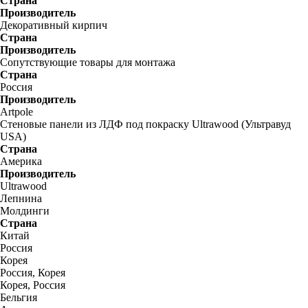
Страна
Производитель
Декоративный кирпич
Страна
Производитель
Сопутствующие товары для монтажа
Страна
Россия
Производитель
Artpole
Стеновые панели из ЛДФ под покраску Ultrawood (Ультравуд
USA)
Страна
Америка
Производитель
Ultrawood
Лепнина
Молдинги
Страна
Китай
Россия
Корея
Россия, Корея
Корея, Россия
Бельгия