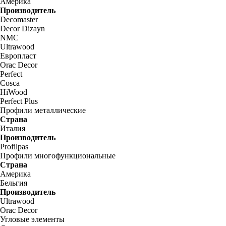
Америка
Производитель
Decomaster
Decor Dizayn
NMC
Ultrawood
Европласт
Orac Decor
Perfect
Cosca
HiWood
Perfect Plus
Профили металлические
Страна
Италия
Производитель
Profilpas
Профили многофункциональные
Страна
Америка
Бельгия
Производитель
Ultrawood
Orac Decor
Угловые элементы