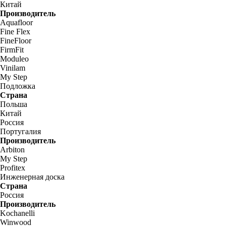
Китай
Производитель
Aquafloor
Fine Flex
FineFloor
FirmFit
Moduleo
Vinilam
My Step
Подложка
Страна
Польша
Китай
Россия
Португалия
Производитель
Arbiton
My Step
Profitex
Инженерная доска
Страна
Россия
Производитель
Kochanelli
Winwood