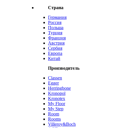
Страна
Германия
Россия
Польша
Турция
Франция
Австрия
Сербия
Европа
Китай
Производитель
Classen
Egger
Herringbone
Kronopol
Kronotex
My Floor
My Step
Room
Rooms
Villeroy&Boch