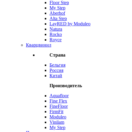
Floor Step
My Step
Aberhof
Alta Step
LayRED by Moduleo
Natura
Rocko
Royce
Кварцвинил
Страна
Бельгия
Россия
Китай
Производитель
Aquafloor
Fine Flex
FineFloor
FirmFit
Moduleo
Vinilam
My Step