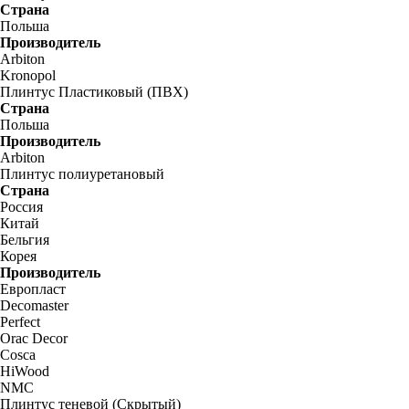
Страна
Польша
Производитель
Arbiton
Kronopol
Плинтус Пластиковый (ПВХ)
Страна
Польша
Производитель
Arbiton
Плинтус полиуретановый
Страна
Россия
Китай
Бельгия
Корея
Производитель
Европласт
Decomaster
Perfect
Orac Decor
Cosca
HiWood
NMC
Плинтус теневой (Скрытый)