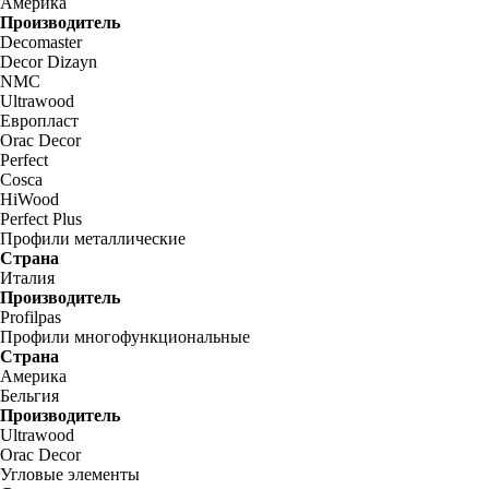
Америка
Производитель
Decomaster
Decor Dizayn
NMC
Ultrawood
Европласт
Orac Decor
Perfect
Cosca
HiWood
Perfect Plus
Профили металлические
Страна
Италия
Производитель
Profilpas
Профили многофункциональные
Страна
Америка
Бельгия
Производитель
Ultrawood
Orac Decor
Угловые элементы