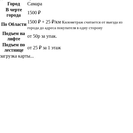
Город
Самара
В черте
1500 ₽
города
1500 ₽ + 25 ₽/км
Километраж считается от выезда из
По Области
города до адреса покупателя в одну сторону
Подъем на
от 50р за упак.
лифте
Подъем по
от 25 ₽ за 1 этаж
лестнице
загрузка карты...