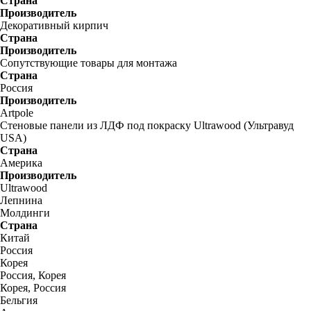
Страна
Производитель
Декоративный кирпич
Страна
Производитель
Сопутствующие товары для монтажа
Страна
Россия
Производитель
Artpole
Стеновые панели из ЛДФ под покраску Ultrawood (Ультравуд
USA)
Страна
Америка
Производитель
Ultrawood
Лепнина
Молдинги
Страна
Китай
Россия
Корея
Россия, Корея
Корея, Россия
Бельгия