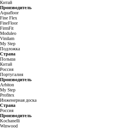
Китай
Производитель
Aquafloor
Fine Flex
FineFloor
FirmFit
Moduleo
Vinilam
My Step
Подложка
Страна
Польша
Китай
Россия
Португалия
Производитель
Arbiton
My Step
Profitex
Инженерная доска
Страна
Россия
Производитель
Kochanelli
Winwood