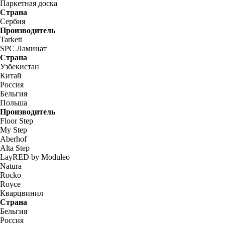
Паркетная доска
Страна
Сербия
Производитель
Tarkett
SPC Ламинат
Страна
Узбекистан
Китай
Россия
Бельгия
Польша
Производитель
Floor Step
My Step
Aberhof
Alta Step
LayRED by Moduleo
Natura
Rocko
Royce
Кварцвинил
Страна
Бельгия
Россия