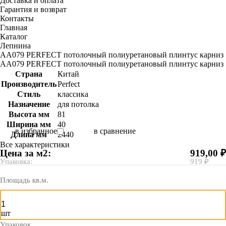
Доставка и оплата
Гарантия и возврат
Контакты
Главная
Каталог
Лепнина
AA079 PERFECT потолочный полиуретановый плинтус карниз
AA079 PERFECT потолочный полиуретановый плинтус карниз
Страна
Китай
Производитель
Perfect
Стиль
классика
Назначение
для потолка
Высота мм
81
Ширина мм
40
в избранное
в сравнение
Длина мм
2440
Все характеристики
Цена за м2:
919,00 ₽
Упаковка:
919 ₽
Площадь кв.м.
шт
Упаковок