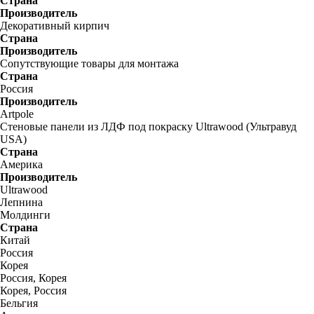
Страна
Производитель
Декоративный кирпич
Страна
Производитель
Сопутствующие товары для монтажа
Страна
Россия
Производитель
Artpole
Стеновые панели из ЛДФ под покраску Ultrawood (Ультравуд
USA)
Страна
Америка
Производитель
Ultrawood
Лепнина
Молдинги
Страна
Китай
Россия
Корея
Россия, Корея
Корея, Россия
Бельгия