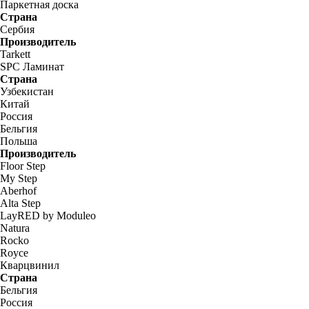
Паркетная доска
Страна
Сербия
Производитель
Tarkett
SPC Ламинат
Страна
Узбекистан
Китай
Россия
Бельгия
Польша
Производитель
Floor Step
My Step
Aberhof
Alta Step
LayRED by Moduleo
Natura
Rocko
Royce
Кварцвинил
Страна
Бельгия
Россия