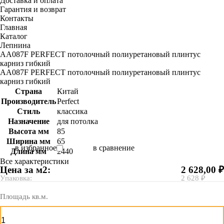
Доставка и оплата
Гарантия и возврат
Контакты
Главная
Каталог
Лепнина
AA087F PERFECT потолочный полиуретановый плинтус
карниз гибкий
AA087F PERFECT потолочный полиуретановый плинтус
карниз гибкий
Страна
Китай
Производитель
Perfect
Стиль
классика
Назначение
для потолка
Высота мм
85
Ширина мм
65
в избранное
в сравнение
Длина мм
2440
Все характеристики
Цена за м2:
2 628,00 ₽
Упаковка:
2 628 ₽
Площадь кв.м.