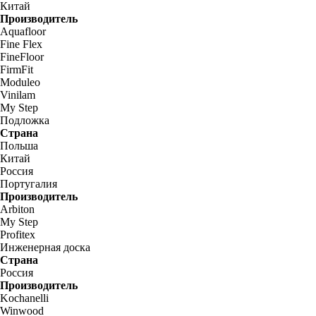
Китай
Производитель
Aquafloor
Fine Flex
FineFloor
FirmFit
Moduleo
Vinilam
My Step
Подложка
Страна
Польша
Китай
Россия
Португалия
Производитель
Arbiton
My Step
Profitex
Инженерная доска
Страна
Россия
Производитель
Kochanelli
Winwood