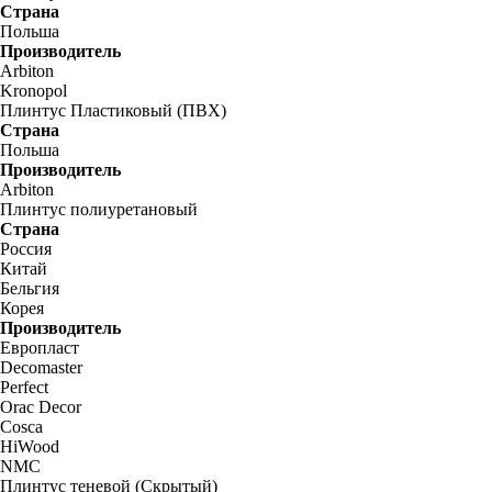
Страна
Польша
Производитель
Arbiton
Kronopol
Плинтус Пластиковый (ПВХ)
Страна
Польша
Производитель
Arbiton
Плинтус полиуретановый
Страна
Россия
Китай
Бельгия
Корея
Производитель
Европласт
Decomaster
Perfect
Orac Decor
Cosca
HiWood
NMC
Плинтус теневой (Скрытый)