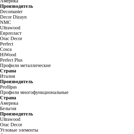
Америка
Производитель
Decomaster
Decor Dizayn
NMC
Ultrawood
Европласт
Orac Decor
Perfect
Cosca
HiWood
Perfect Plus
Профили металлические
Страна
Италия
Производитель
Profilpas
Профили многофункциональные
Страна
Америка
Бельгия
Производитель
Ultrawood
Orac Decor
Угловые элементы