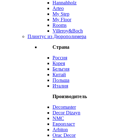
Hannahholz
Arteo
My Step
My Floor
Rooms
Villeroy&Boch
Плинтус из Дюрополимера
Страна
Россия
Корея
Бельгия
Китай
Польша
Италия
Производитель
Decomaster
Decor Dizayn
NMC
Европласт
Arbiton
Orac Decor