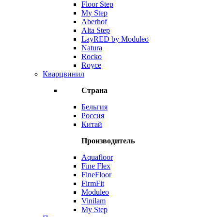
Floor Step
My Step
Aberhof
Alta Step
LayRED by Moduleo
Natura
Rocko
Royce
Кварцвинил
Страна
Бельгия
Россия
Китай
Производитель
Aquafloor
Fine Flex
FineFloor
FirmFit
Moduleo
Vinilam
My Step