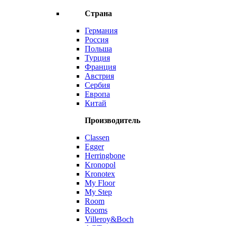
Страна
Германия
Россия
Польша
Турция
Франция
Австрия
Сербия
Европа
Китай
Производитель
Classen
Egger
Herringbone
Kronopol
Kronotex
My Floor
My Step
Room
Rooms
Villeroy&Boch