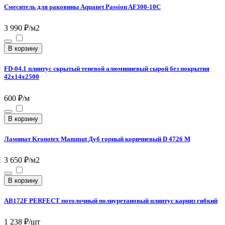
Смеситель для раковины Aquanet Passion AF300-10С
3 990 ₽/м2
В корзину
FD-04.1 плинтус скрытый теневой алюминиевый сырой без покрытия
42х14х2500
600 ₽/м
В корзину
Ламинат Kronotex Mammut Дуб горный коричневый D 4726 M
3 650 ₽/м2
В корзину
AB172F PERFECT потолочный полиуретановый плинтус карниз гибкий
1 238 ₽/шт