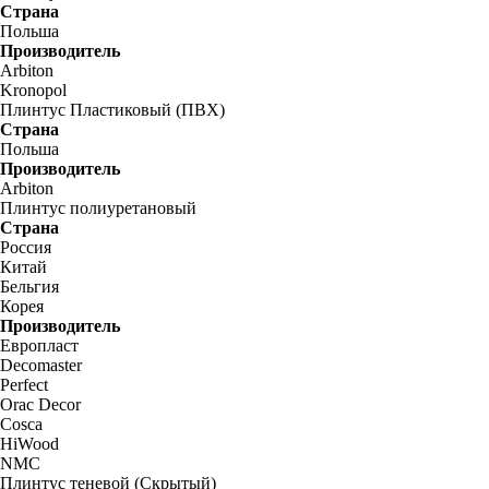
Страна
Польша
Производитель
Arbiton
Kronopol
Плинтус Пластиковый (ПВХ)
Страна
Польша
Производитель
Arbiton
Плинтус полиуретановый
Страна
Россия
Китай
Бельгия
Корея
Производитель
Европласт
Decomaster
Perfect
Orac Decor
Cosca
HiWood
NMC
Плинтус теневой (Скрытый)