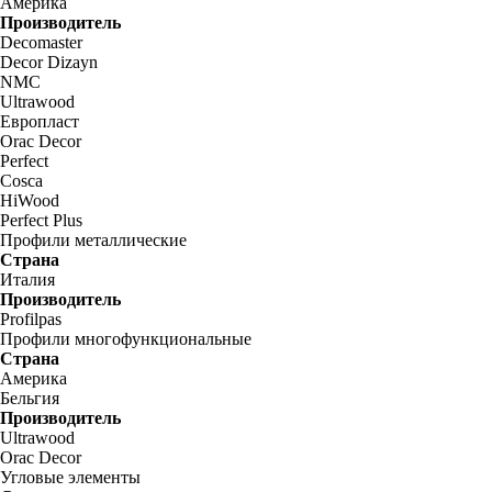
Америка
Производитель
Decomaster
Decor Dizayn
NMC
Ultrawood
Европласт
Orac Decor
Perfect
Cosca
HiWood
Perfect Plus
Профили металлические
Страна
Италия
Производитель
Profilpas
Профили многофункциональные
Страна
Америка
Бельгия
Производитель
Ultrawood
Orac Decor
Угловые элементы