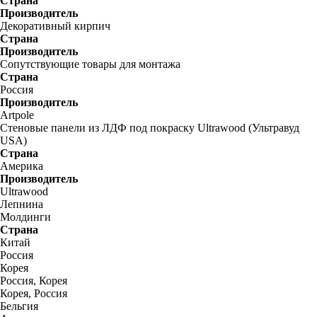
Страна
Производитель
Декоративный кирпич
Страна
Производитель
Сопутствующие товары для монтажа
Страна
Россия
Производитель
Artpole
Стеновые панели из ЛДФ под покраску Ultrawood (Ультравуд
USA)
Страна
Америка
Производитель
Ultrawood
Лепнина
Молдинги
Страна
Китай
Россия
Корея
Россия, Корея
Корея, Россия
Бельгия