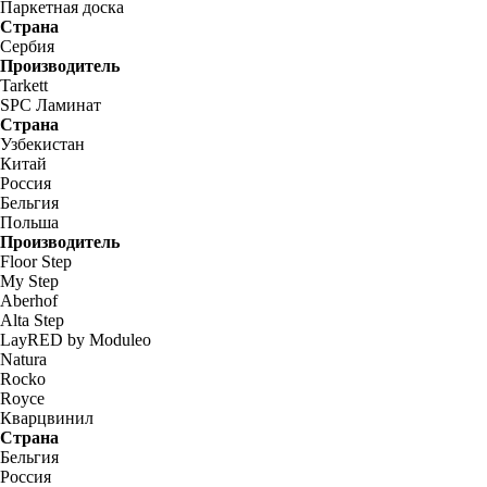
Паркетная доска
Страна
Сербия
Производитель
Tarkett
SPC Ламинат
Страна
Узбекистан
Китай
Россия
Бельгия
Польша
Производитель
Floor Step
My Step
Aberhof
Alta Step
LayRED by Moduleo
Natura
Rocko
Royce
Кварцвинил
Страна
Бельгия
Россия