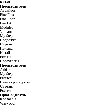
Китай
Производитель
Aquafloor
Fine Flex
FineFloor
FirmFit
Moduleo
Vinilam
My Step
Подложка
Страна
Польша
Китай
Россия
Португалия
Производитель
Arbiton
My Step
Profitex
Инженерная доска
Страна
Россия
Производитель
Kochanelli
Winwood