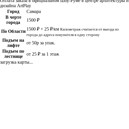
Оплата заказа в официальном Шоу-Руме в центре архитектуры и
дизайна ArtPlay
Город
Самара
В черте
1500 ₽
города
1500 ₽ + 25 ₽/км
Километраж считается от выезда из
По Области
города до адреса покупателя в одну сторону
Подъем на
от 50р за упак.
лифте
Подъем по
от 25 ₽ за 1 этаж
лестнице
загрузка карты...