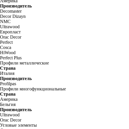
Америка
Производитель
Decomaster
Decor Dizayn
NMC
Ultrawood
Европласт
Orac Decor
Perfect
Cosca
HiWood
Perfect Plus
Профили металлические
Страна
Италия
Производитель
Profilpas
Профили многофункциональные
Страна
Америка
Бельгия
Производитель
Ultrawood
Orac Decor
Угловые элементы