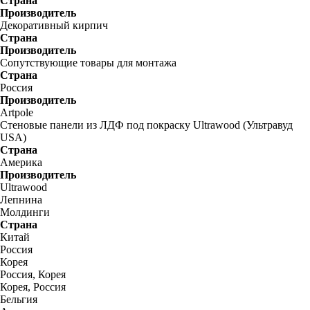
Страна
Производитель
Декоративный кирпич
Страна
Производитель
Сопутствующие товары для монтажа
Страна
Россия
Производитель
Artpole
Стеновые панели из ЛДФ под покраску Ultrawood (Ультравуд
USA)
Страна
Америка
Производитель
Ultrawood
Лепнина
Молдинги
Страна
Китай
Россия
Корея
Россия, Корея
Корея, Россия
Бельгия