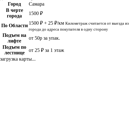
Город
Самара
В черте
1500 ₽
города
1500 ₽ + 25 ₽/км
Километраж считается от выезда из
По Области
города до адреса покупателя в одну сторону
Подъем на
от 50р за упак.
лифте
Подъем по
от 25 ₽ за 1 этаж
лестнице
загрузка карты...