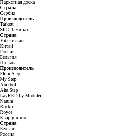
Паркетная доска
Страна
Сербия
Производитель
Tarkett
SPC Ламинат
Страна
Узбекистан
Китай
Россия
Бельгия
Польша
Производитель
Floor Step
My Step
Aberhof
Alta Step
LayRED by Moduleo
Natura
Rocko
Royce
Кварцвинил
Страна
Бельгия
Россия