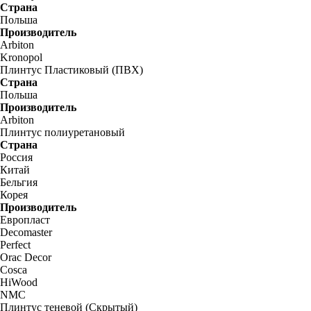
Страна
Польша
Производитель
Arbiton
Kronopol
Плинтус Пластиковый (ПВХ)
Страна
Польша
Производитель
Arbiton
Плинтус полиуретановый
Страна
Россия
Китай
Бельгия
Корея
Производитель
Европласт
Decomaster
Perfect
Orac Decor
Cosca
HiWood
NMC
Плинтус теневой (Скрытый)