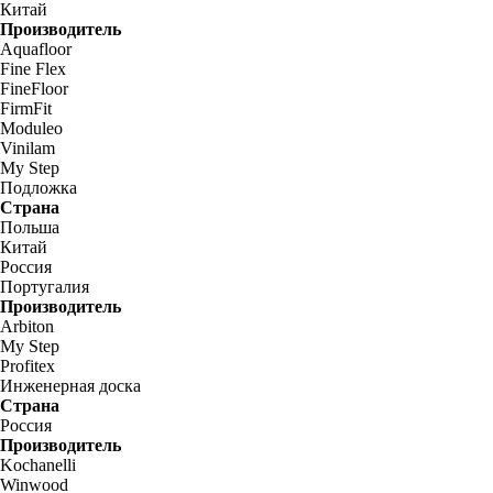
Китай
Производитель
Aquafloor
Fine Flex
FineFloor
FirmFit
Moduleo
Vinilam
My Step
Подложка
Страна
Польша
Китай
Россия
Португалия
Производитель
Arbiton
My Step
Profitex
Инженерная доска
Страна
Россия
Производитель
Kochanelli
Winwood