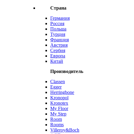
Страна
Германия
Россия
Польша
Турция
Франция
Австрия
Сербия
Европа
Китай
Производитель
Classen
Egger
Herringbone
Kronopol
Kronotex
My Floor
My Step
Room
Rooms
Villeroy&Boch