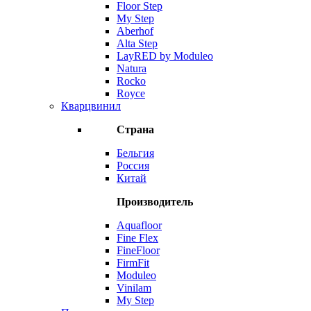
Floor Step
My Step
Aberhof
Alta Step
LayRED by Moduleo
Natura
Rocko
Royce
Кварцвинил
Страна
Бельгия
Россия
Китай
Производитель
Aquafloor
Fine Flex
FineFloor
FirmFit
Moduleo
Vinilam
My Step