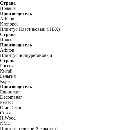
Страна
Польша
Производитель
Arbiton
Kronopol
Плинтус Пластиковый (ПВХ)
Страна
Польша
Производитель
Arbiton
Плинтус полиуретановый
Страна
Россия
Китай
Бельгия
Корея
Производитель
Европласт
Decomaster
Perfect
Orac Decor
Cosca
HiWood
NMC
Плинтус теневой (Скрытый)