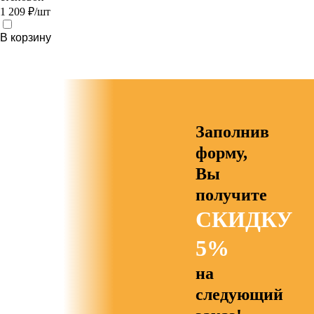
1 209 ₽/шт
В корзину
Заполнив
форму,
Вы
получите
СКИДКУ
5%
на
следующий