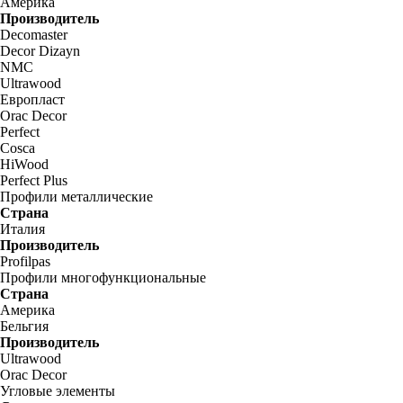
Америка
Производитель
Decomaster
Decor Dizayn
NMC
Ultrawood
Европласт
Orac Decor
Perfect
Cosca
HiWood
Perfect Plus
Профили металлические
Страна
Италия
Производитель
Profilpas
Профили многофункциональные
Страна
Америка
Бельгия
Производитель
Ultrawood
Orac Decor
Угловые элементы