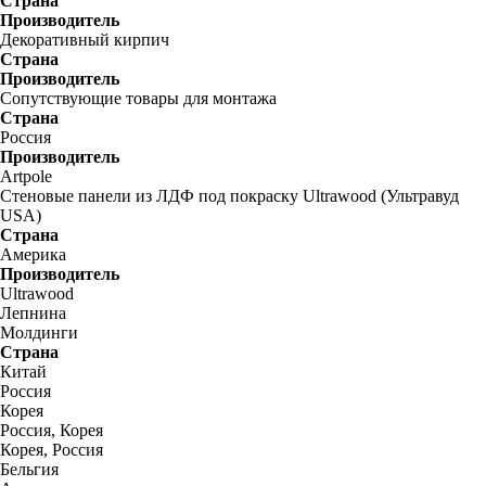
Страна
Производитель
Декоративный кирпич
Страна
Производитель
Сопутствующие товары для монтажа
Страна
Россия
Производитель
Artpole
Стеновые панели из ЛДФ под покраску Ultrawood (Ультравуд
USA)
Страна
Америка
Производитель
Ultrawood
Лепнина
Молдинги
Страна
Китай
Россия
Корея
Россия, Корея
Корея, Россия
Бельгия