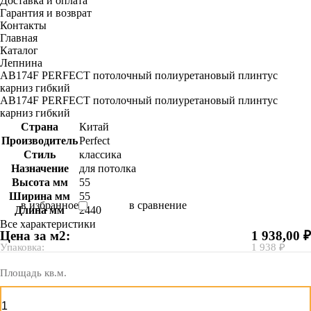
Доставка и оплата
Гарантия и возврат
Контакты
Главная
Каталог
Лепнина
AB174F PERFECT потолочный полиуретановый плинтус
карниз гибкий
AB174F PERFECT потолочный полиуретановый плинтус
карниз гибкий
Страна
Китай
Производитель
Perfect
Стиль
классика
Назначение
для потолка
Высота мм
55
Ширина мм
55
в избранное
в сравнение
Длина мм
2440
Все характеристики
Цена за м2:
1 938,00 ₽
Упаковка:
1 938 ₽
Площадь кв.м.