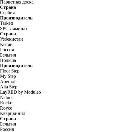
Паркетная доска
Страна
Сербия
Производитель
Tarkett
SPC Ламинат
Страна
Узбекистан
Китай
Россия
Бельгия
Польша
Производитель
Floor Step
My Step
Aberhof
Alta Step
LayRED by Moduleo
Natura
Rocko
Royce
Кварцвинил
Страна
Бельгия
Россия