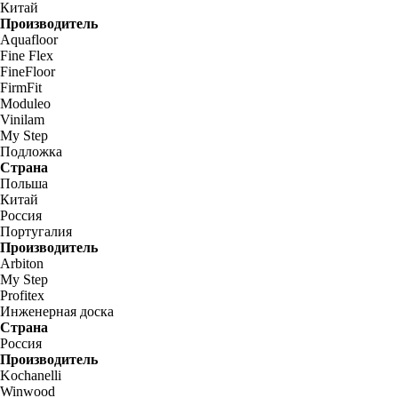
Китай
Производитель
Aquafloor
Fine Flex
FineFloor
FirmFit
Moduleo
Vinilam
My Step
Подложка
Страна
Польша
Китай
Россия
Португалия
Производитель
Arbiton
My Step
Profitex
Инженерная доска
Страна
Россия
Производитель
Kochanelli
Winwood