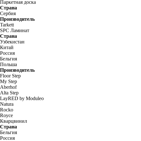
Паркетная доска
Страна
Сербия
Производитель
Tarkett
SPC Ламинат
Страна
Узбекистан
Китай
Россия
Бельгия
Польша
Производитель
Floor Step
My Step
Aberhof
Alta Step
LayRED by Moduleo
Natura
Rocko
Royce
Кварцвинил
Страна
Бельгия
Россия