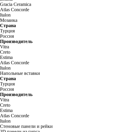
Gracia Ceramica
Atlas Concorde
Italon
Мозаика
Страна
Турция
Россия
Производитель
Vitra
Creto
Estima
Atlas Concorde
Italon
Напольные вставки
Страна
Турция
Россия
Производитель
Vitra
Creto
Estima
Atlas Concorde
Italon
Стеновые панели и рейки
3D панели из гипса