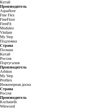
Китай
Производитель
Aquafloor
Fine Flex
FineFloor
FirmFit
Moduleo
Vinilam
My Step
Подложка
Страна
Польша
Китай
Россия
Португалия
Производитель
Arbiton
My Step
Profitex
Инженерная доска
Страна
Россия
Производитель
Kochanelli
Winwood