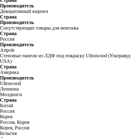
Страна
Производитель
Декоративный кирпич
Страна
Производитель
Сопутствующие товары для монтажа
Страна
Россия
Производитель
Artpole
Стеновые панели из ЛДФ под покраску Ultrawood (Ультравуд
USA)
Страна
Америка
Производитель
Ultrawood
Лепнина
Молдинги
Страна
Китай
Россия
Корея
Россия, Корея
Корея, Россия
Бельгия