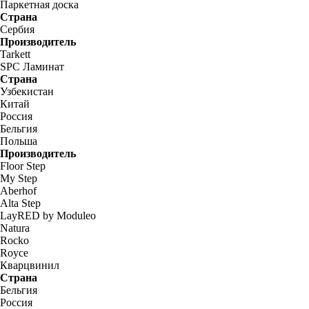
Паркетная доска
Страна
Сербия
Производитель
Tarkett
SPC Ламинат
Страна
Узбекистан
Китай
Россия
Бельгия
Польша
Производитель
Floor Step
My Step
Aberhof
Alta Step
LayRED by Moduleo
Natura
Rocko
Royce
Кварцвинил
Страна
Бельгия
Россия