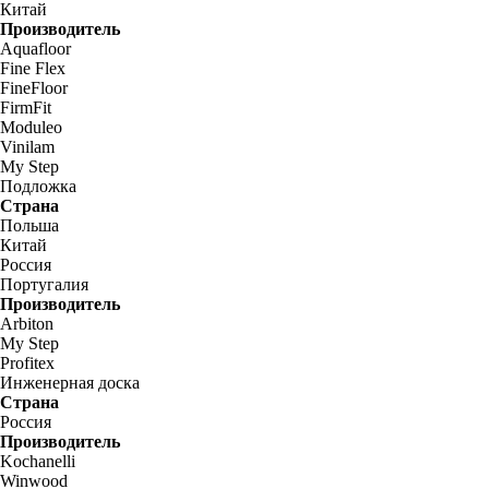
Китай
Производитель
Aquafloor
Fine Flex
FineFloor
FirmFit
Moduleo
Vinilam
My Step
Подложка
Страна
Польша
Китай
Россия
Португалия
Производитель
Arbiton
My Step
Profitex
Инженерная доска
Страна
Россия
Производитель
Kochanelli
Winwood