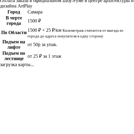
Оплата заказа в официальном Шоу-Руме в центре архитектуры и
дизайна ArtPlay
Город
Самара
В черте
1500 ₽
города
1500 ₽ + 25 ₽/км
Километраж считается от выезда из
По Области
города до адреса покупателя в одну сторону
Подъем на
от 50р за упак.
лифте
Подъем по
от 25 ₽ за 1 этаж
лестнице
загрузка карты...