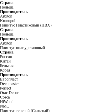
Страна
Польша
Производитель
Arbiton
Kronopol
Плинтус Пластиковый (ПВХ)
Страна
Польша
Производитель
Arbiton
Плинтус полиуретановый
Страна
Россия
Китай
Бельгия
Корея
Производитель
Европласт
Decomaster
Perfect
Orac Decor
Cosca
HiWood
NMC
Плинтус теневой (Скрытый)