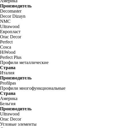
Америка
Производитель
Decomaster
Decor Dizayn
NMC
Ultrawood
Европласт
Orac Decor
Perfect
Cosca
HiWood
Perfect Plus
Профили металлические
Страна
Италия
Производитель
Profilpas
Профили многофункциональные
Страна
Америка
Бельгия
Производитель
Ultrawood
Orac Decor
Угловые элементы