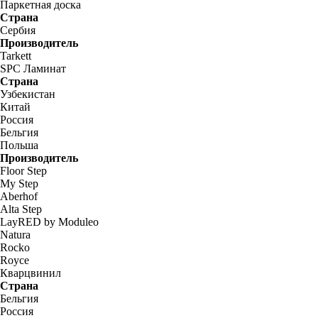
Паркетная доска
Страна
Сербия
Производитель
Tarkett
SPC Ламинат
Страна
Узбекистан
Китай
Россия
Бельгия
Польша
Производитель
Floor Step
My Step
Aberhof
Alta Step
LayRED by Moduleo
Natura
Rocko
Royce
Кварцвинил
Страна
Бельгия
Россия