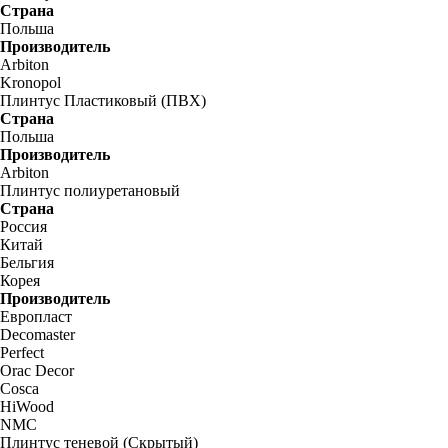
Страна
Польша
Производитель
Arbiton
Kronopol
Плинтус Пластиковый (ПВХ)
Страна
Польша
Производитель
Arbiton
Плинтус полиуретановый
Страна
Россия
Китай
Бельгия
Корея
Производитель
Европласт
Decomaster
Perfect
Orac Decor
Cosca
HiWood
NMC
Плинтус теневой (Скрытый)