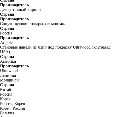
Страна
Производитель
Декоративный кирпич
Страна
Производитель
Сопутствующие товары для монтажа
Страна
Россия
Производитель
Artpole
Стеновые панели из ЛДФ под покраску Ultrawood (Ультравуд
USA)
Страна
Америка
Производитель
Ultrawood
Лепнина
Молдинги
Страна
Китай
Россия
Корея
Россия, Корея
Корея, Россия
Бельгия