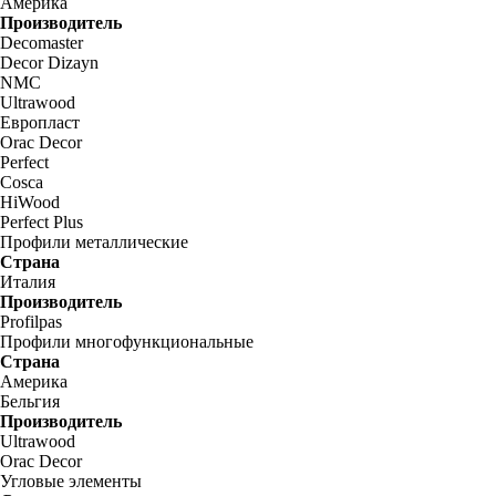
Америка
Производитель
Decomaster
Decor Dizayn
NMC
Ultrawood
Европласт
Orac Decor
Perfect
Cosca
HiWood
Perfect Plus
Профили металлические
Страна
Италия
Производитель
Profilpas
Профили многофункциональные
Страна
Америка
Бельгия
Производитель
Ultrawood
Orac Decor
Угловые элементы