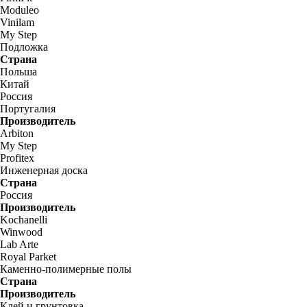
Moduleo
Vinilam
My Step
Подложка
Страна
Польша
Китай
Россия
Португалия
Производитель
Arbiton
My Step
Profitex
Инженерная доска
Страна
Россия
Производитель
Kochanelli
Winwood
Lab Arte
Royal Parket
Каменно-полимерные полы
Страна
Производитель
Клей и грунтовка