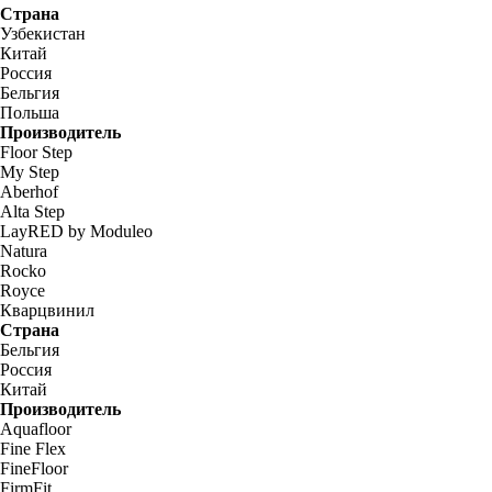
Страна
Узбекистан
Китай
Россия
Бельгия
Польша
Производитель
Floor Step
My Step
Aberhof
Alta Step
LayRED by Moduleo
Natura
Rocko
Royce
Кварцвинил
Страна
Бельгия
Россия
Китай
Производитель
Aquafloor
Fine Flex
FineFloor
FirmFit