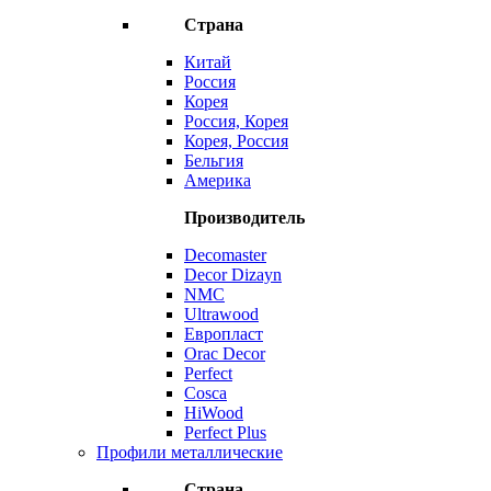
Страна
Китай
Россия
Корея
Россия, Корея
Корея, Россия
Бельгия
Америка
Производитель
Decomaster
Decor Dizayn
NMC
Ultrawood
Европласт
Orac Decor
Perfect
Cosca
HiWood
Perfect Plus
Профили металлические
Страна