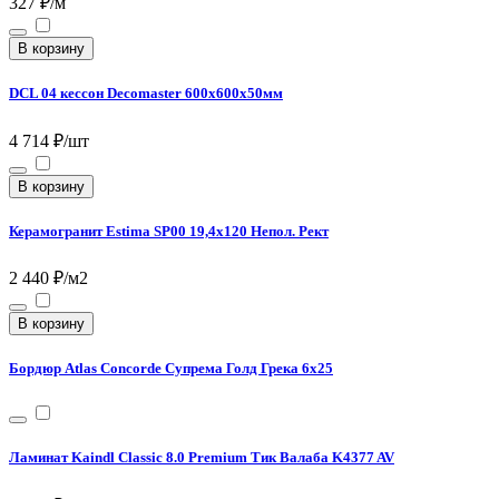
327 ₽/м
В корзину
DCL 04 кессон Decomaster 600х600х50мм
4 714 ₽/шт
В корзину
Керамогранит Estima SP00 19,4x120 Непол. Рект
2 440 ₽/м2
В корзину
Бордюр Atlas Concorde Супрема Голд Грека 6х25
Ламинат Kaindl Classic 8.0 Premium Тик Валаба K4377 AV