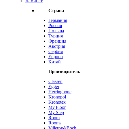
Ламинат
Страна
Германия
Россия
Польша
Турция
Франция
Австрия
Сербия
Европа
Китай
Производитель
Classen
Egger
Herringbone
Kronopol
Kronotex
My Floor
My Step
Room
Rooms
Villeroy&Boch