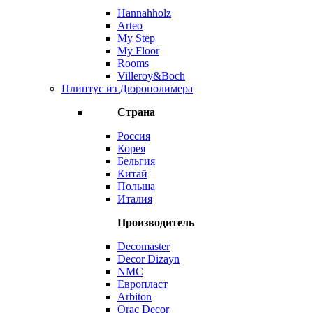
Hannahholz
Arteo
My Step
My Floor
Rooms
Villeroy&Boch
Плинтус из Дюрополимера
Страна
Россия
Корея
Бельгия
Китай
Польша
Италия
Производитель
Decomaster
Decor Dizayn
NMC
Европласт
Arbiton
Orac Decor