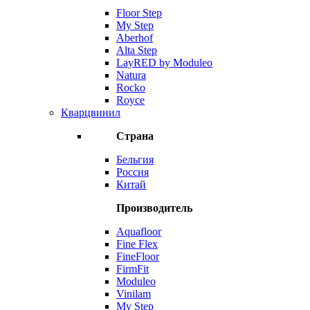
Floor Step
My Step
Aberhof
Alta Step
LayRED by Moduleo
Natura
Rocko
Royce
Кварцвинил
Страна
Бельгия
Россия
Китай
Производитель
Aquafloor
Fine Flex
FineFloor
FirmFit
Moduleo
Vinilam
My Step