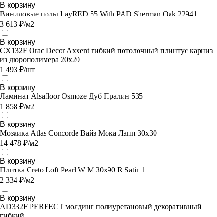
В корзину
Виниловые полы LayRED 55 With PAD Sherman Oak 22941
3 613 ₽/м2
В корзину
CX132F Orac Decor Axxent гибкий потолочный плинтус карниз
из дюрополимера 20х20
1 493 ₽/шт
В корзину
Ламинат Alsafloor Osmoze Дуб Пралин 535
1 858 ₽/м2
В корзину
Мозаика Atlas Concorde Вайз Мока Лапп 30х30
14 478 ₽/м2
В корзину
Плитка Creto Loft Pearl W M 30х90 R Satin 1
2 334 ₽/м2
В корзину
AD332F PERFECT молдинг полиуретановый декоративный
гибкий