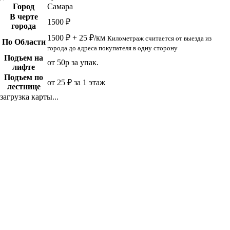
Город
Самара
В черте
1500 ₽
города
1500 ₽ + 25 ₽/км
Километраж считается от выезда из
По Области
города до адреса покупателя в одну сторону
Подъем на
от 50р за упак.
лифте
Подъем по
от 25 ₽ за 1 этаж
лестнице
загрузка карты...