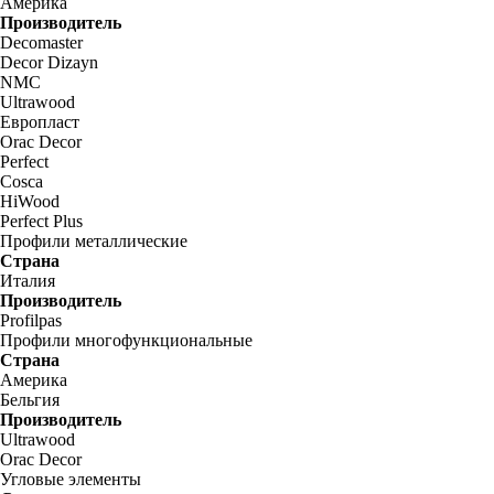
Америка
Производитель
Decomaster
Decor Dizayn
NMC
Ultrawood
Европласт
Orac Decor
Perfect
Cosca
HiWood
Perfect Plus
Профили металлические
Страна
Италия
Производитель
Profilpas
Профили многофункциональные
Страна
Америка
Бельгия
Производитель
Ultrawood
Orac Decor
Угловые элементы