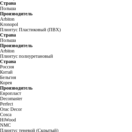
Страна
Польша
Производитель
Arbiton
Kronopol
Плинтус Пластиковый (ПВХ)
Страна
Польша
Производитель
Arbiton
Плинтус полиуретановый
Страна
Россия
Китай
Бельгия
Корея
Производитель
Европласт
Decomaster
Perfect
Orac Decor
Cosca
HiWood
NMC
Плинтус теневой (Скрытый)