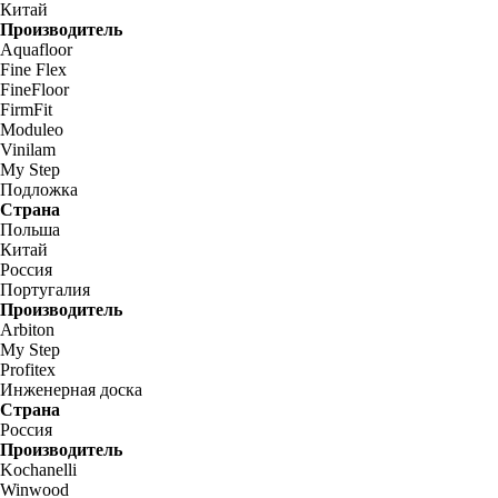
Китай
Производитель
Aquafloor
Fine Flex
FineFloor
FirmFit
Moduleo
Vinilam
My Step
Подложка
Страна
Польша
Китай
Россия
Португалия
Производитель
Arbiton
My Step
Profitex
Инженерная доска
Страна
Россия
Производитель
Kochanelli
Winwood