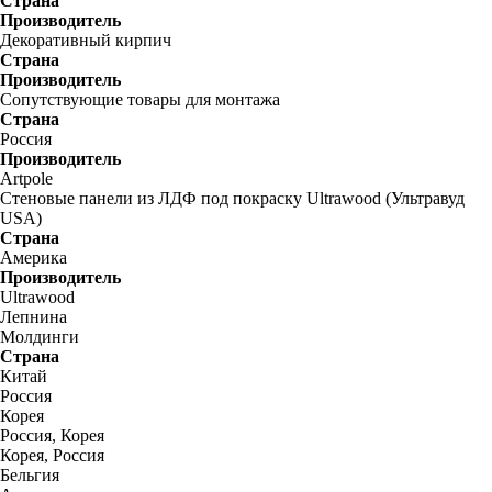
Страна
Производитель
Декоративный кирпич
Страна
Производитель
Сопутствующие товары для монтажа
Страна
Россия
Производитель
Artpole
Стеновые панели из ЛДФ под покраску Ultrawood (Ультравуд
USA)
Страна
Америка
Производитель
Ultrawood
Лепнина
Молдинги
Страна
Китай
Россия
Корея
Россия, Корея
Корея, Россия
Бельгия