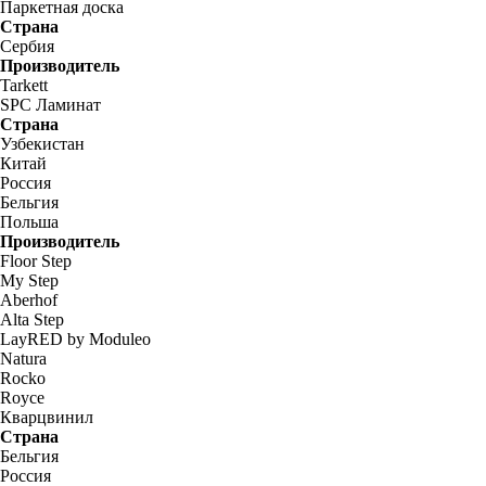
Паркетная доска
Страна
Сербия
Производитель
Tarkett
SPC Ламинат
Страна
Узбекистан
Китай
Россия
Бельгия
Польша
Производитель
Floor Step
My Step
Aberhof
Alta Step
LayRED by Moduleo
Natura
Rocko
Royce
Кварцвинил
Страна
Бельгия
Россия