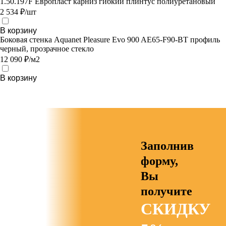
1.50.197F Европласт карниз гибкий плинтус полиуретановый
2 534 ₽/шт
В корзину
Боковая стенка Aquanet Pleasure Evo 900 AE65-F90-BT профиль
черный, прозрачное стекло
12 090 ₽/м2
В корзину
Заполнив
форму,
Вы
получите
СКИДКУ