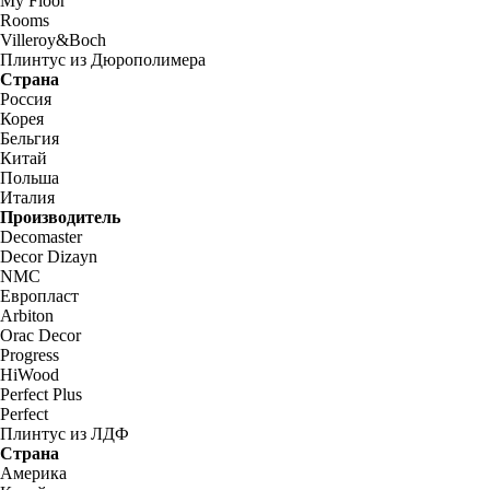
My Floor
Rooms
Villeroy&Boch
Плинтус из Дюрополимера
Страна
Россия
Корея
Бельгия
Китай
Польша
Италия
Производитель
Decomaster
Decor Dizayn
NMC
Европласт
Arbiton
Orac Decor
Progress
HiWood
Perfect Plus
Perfect
Плинтус из ЛДФ
Страна
Америка