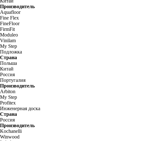
Китай
Производитель
Aquafloor
Fine Flex
FineFloor
FirmFit
Moduleo
Vinilam
My Step
Подложка
Страна
Польша
Китай
Россия
Португалия
Производитель
Arbiton
My Step
Profitex
Инженерная доска
Страна
Россия
Производитель
Kochanelli
Winwood