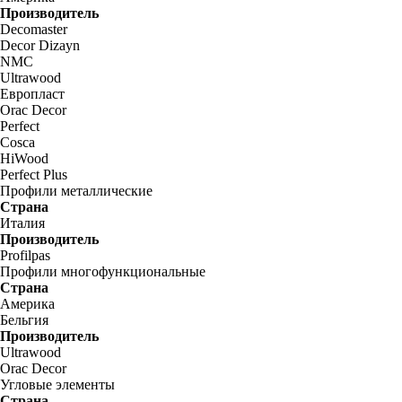
Производитель
Decomaster
Decor Dizayn
NMC
Ultrawood
Европласт
Orac Decor
Perfect
Cosca
HiWood
Perfect Plus
Профили металлические
Страна
Италия
Производитель
Profilpas
Профили многофункциональные
Страна
Америка
Бельгия
Производитель
Ultrawood
Orac Decor
Угловые элементы
Страна