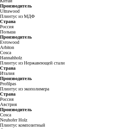
Китай
Производитель
Ultrawood
Плинтус из МДФ
Страна
Россия
Польша
Производитель
Evrowood
Arbiton
Cosca
Hannahholz
Плинтус из Нержавеющей стали
Страна
Италия
Производитель
Profilpas
Плинтус из экополимера
Страна
Россия
Австрия
Производитель
Cosca
Neuhofer Holz
Плинтус композитный