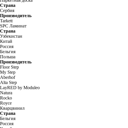
Паркетная доска
Страна
Сербия
Производитель
Tarkett
SPC Ламинат
Страна
Узбекистан
Китай
Россия
Бельгия
Польша
Производитель
Floor Step
My Step
Aberhof
Alta Step
LayRED by Moduleo
Natura
Rocko
Royce
Кварцвинил
Страна
Бельгия
Россия