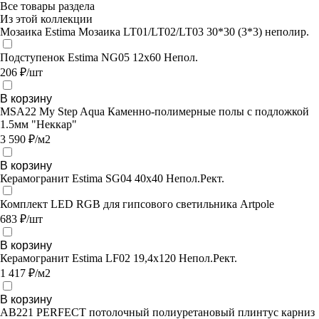
Все товары раздела
Из этой коллекции
Мозаика Estima Мозаикa LT01/LT02/LT03 30*30 (3*3) неполир.
Подступенок Estima NG05 12x60 Непол.
206 ₽/шт
В корзину
MSA22 My Step Aqua Каменно-полимерные полы с подложкой
1.5мм "Неккар"
3 590 ₽/м2
В корзину
Керамогранит Estima SG04 40x40 Непол.Рект.
Комплект LED RGB для гипсового светильника Artpole
683 ₽/шт
В корзину
Керамогранит Estima LF02 19,4x120 Непол.Рект.
1 417 ₽/м2
В корзину
AB221 PERFECT потолочный полиуретановый плинтус карниз