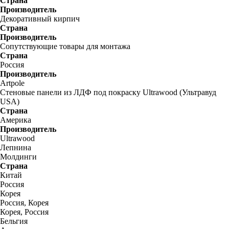
Страна
Производитель
Декоративный кирпич
Страна
Производитель
Сопутствующие товары для монтажа
Страна
Россия
Производитель
Artpole
Стеновые панели из ЛДФ под покраску Ultrawood (Ультравуд
USA)
Страна
Америка
Производитель
Ultrawood
Лепнина
Молдинги
Страна
Китай
Россия
Корея
Россия, Корея
Корея, Россия
Бельгия