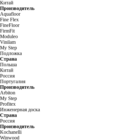
Китай
Производитель
Aquafloor
Fine Flex
FineFloor
FirmFit
Moduleo
Vinilam
My Step
Подложка
Страна
Польша
Китай
Россия
Португалия
Производитель
Arbiton
My Step
Profitex
Инженерная доска
Страна
Россия
Производитель
Kochanelli
Winwood