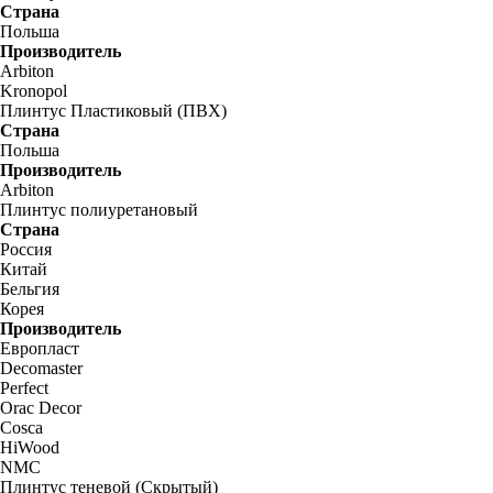
Страна
Польша
Производитель
Arbiton
Kronopol
Плинтус Пластиковый (ПВХ)
Страна
Польша
Производитель
Arbiton
Плинтус полиуретановый
Страна
Россия
Китай
Бельгия
Корея
Производитель
Европласт
Decomaster
Perfect
Orac Decor
Cosca
HiWood
NMC
Плинтус теневой (Скрытый)