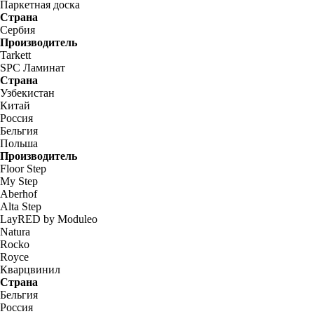
Паркетная доска
Страна
Сербия
Производитель
Tarkett
SPC Ламинат
Страна
Узбекистан
Китай
Россия
Бельгия
Польша
Производитель
Floor Step
My Step
Aberhof
Alta Step
LayRED by Moduleo
Natura
Rocko
Royce
Кварцвинил
Страна
Бельгия
Россия