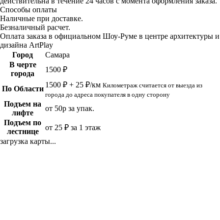
действительна в течение 24 часов с момента оформления заказа.
Способы оплаты
Наличные при доставке.
Безналичный расчет.
Оплата заказа в официальном Шоу-Руме в центре архитектуры и
дизайна ArtPlay
Город
Самара
В черте
1500 ₽
города
1500 ₽ + 25 ₽/км
Километраж считается от выезда из
По Области
города до адреса покупателя в одну сторону
Подъем на
от 50р за упак.
лифте
Подъем по
от 25 ₽ за 1 этаж
лестнице
загрузка карты...