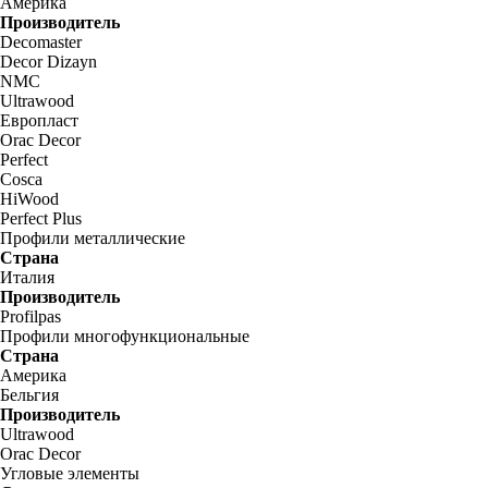
Америка
Производитель
Decomaster
Decor Dizayn
NMC
Ultrawood
Европласт
Orac Decor
Perfect
Cosca
HiWood
Perfect Plus
Профили металлические
Страна
Италия
Производитель
Profilpas
Профили многофункциональные
Страна
Америка
Бельгия
Производитель
Ultrawood
Orac Decor
Угловые элементы