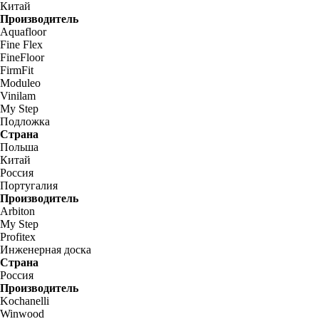
Китай
Производитель
Aquafloor
Fine Flex
FineFloor
FirmFit
Moduleo
Vinilam
My Step
Подложка
Страна
Польша
Китай
Россия
Португалия
Производитель
Arbiton
My Step
Profitex
Инженерная доска
Страна
Россия
Производитель
Kochanelli
Winwood