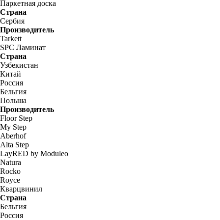
Паркетная доска
Страна
Сербия
Производитель
Tarkett
SPC Ламинат
Страна
Узбекистан
Китай
Россия
Бельгия
Польша
Производитель
Floor Step
My Step
Aberhof
Alta Step
LayRED by Moduleo
Natura
Rocko
Royce
Кварцвинил
Страна
Бельгия
Россия