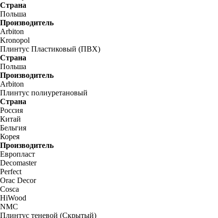
Страна
Польша
Производитель
Arbiton
Kronopol
Плинтус Пластиковый (ПВХ)
Страна
Польша
Производитель
Arbiton
Плинтус полиуретановый
Страна
Россия
Китай
Бельгия
Корея
Производитель
Европласт
Decomaster
Perfect
Orac Decor
Cosca
HiWood
NMC
Плинтус теневой (Скрытый)