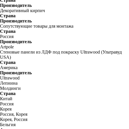
Страна
Производитель
Декоративный кирпич
Страна
Производитель
Сопутствующие товары для монтажа
Страна
Россия
Производитель
Artpole
Стеновые панели из ЛДФ под покраску Ultrawood (Ультравуд
USA)
Страна
Америка
Производитель
Ultrawood
Лепнина
Молдинги
Страна
Китай
Россия
Корея
Россия, Корея
Корея, Россия
Бельгия