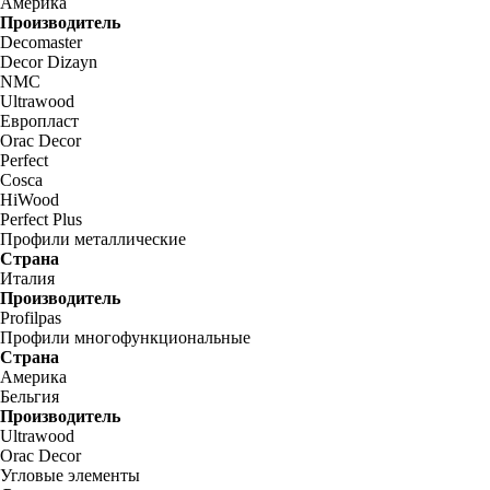
Америка
Производитель
Decomaster
Decor Dizayn
NMC
Ultrawood
Европласт
Orac Decor
Perfect
Cosca
HiWood
Perfect Plus
Профили металлические
Страна
Италия
Производитель
Profilpas
Профили многофункциональные
Страна
Америка
Бельгия
Производитель
Ultrawood
Orac Decor
Угловые элементы