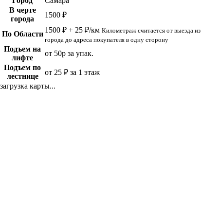
Город
Самара
В черте
1500 ₽
города
1500 ₽ + 25 ₽/км
Километраж считается от выезда из
По Области
города до адреса покупателя в одну сторону
Подъем на
от 50р за упак.
лифте
Подъем по
от 25 ₽ за 1 этаж
лестнице
загрузка карты...