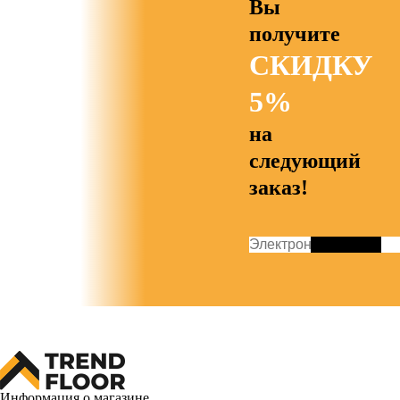
Вы
получите
СКИДКУ
5%
на
следующий
заказ!
Информация о магазине