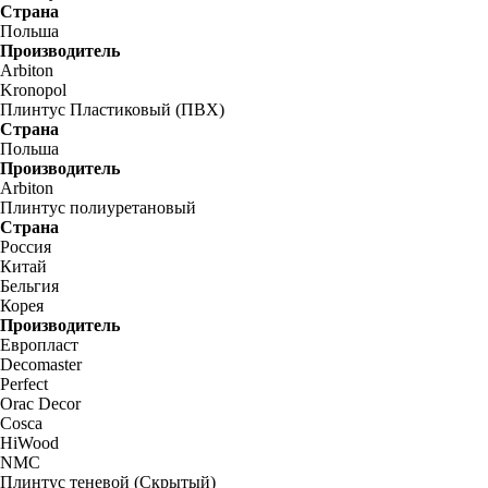
Страна
Польша
Производитель
Arbiton
Kronopol
Плинтус Пластиковый (ПВХ)
Страна
Польша
Производитель
Arbiton
Плинтус полиуретановый
Страна
Россия
Китай
Бельгия
Корея
Производитель
Европласт
Decomaster
Perfect
Orac Decor
Cosca
HiWood
NMC
Плинтус теневой (Скрытый)