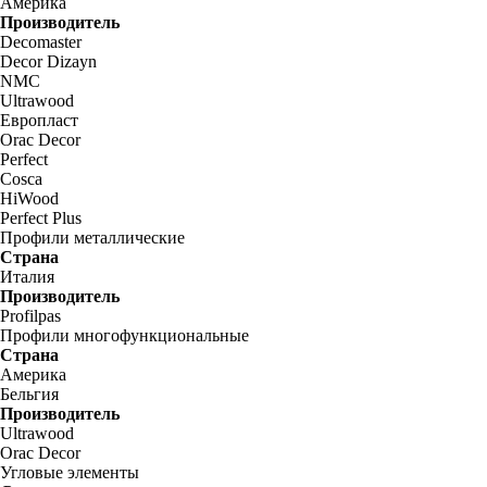
Америка
Производитель
Decomaster
Decor Dizayn
NMC
Ultrawood
Европласт
Orac Decor
Perfect
Cosca
HiWood
Perfect Plus
Профили металлические
Страна
Италия
Производитель
Profilpas
Профили многофункциональные
Страна
Америка
Бельгия
Производитель
Ultrawood
Orac Decor
Угловые элементы