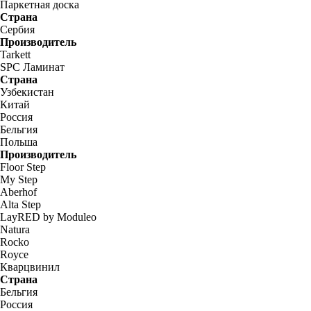
Паркетная доска
Страна
Сербия
Производитель
Tarkett
SPC Ламинат
Страна
Узбекистан
Китай
Россия
Бельгия
Польша
Производитель
Floor Step
My Step
Aberhof
Alta Step
LayRED by Moduleo
Natura
Rocko
Royce
Кварцвинил
Страна
Бельгия
Россия