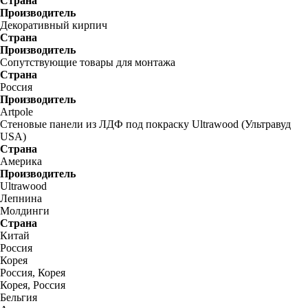
Страна
Производитель
Декоративный кирпич
Страна
Производитель
Сопутствующие товары для монтажа
Страна
Россия
Производитель
Artpole
Стеновые панели из ЛДФ под покраску Ultrawood (Ультравуд
USA)
Страна
Америка
Производитель
Ultrawood
Лепнина
Молдинги
Страна
Китай
Россия
Корея
Россия, Корея
Корея, Россия
Бельгия