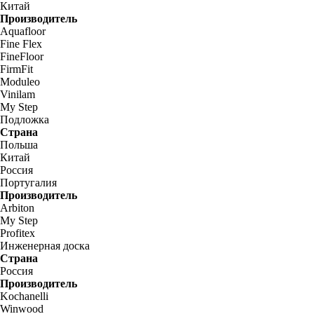
Китай
Производитель
Aquafloor
Fine Flex
FineFloor
FirmFit
Moduleo
Vinilam
My Step
Подложка
Страна
Польша
Китай
Россия
Португалия
Производитель
Arbiton
My Step
Profitex
Инженерная доска
Страна
Россия
Производитель
Kochanelli
Winwood