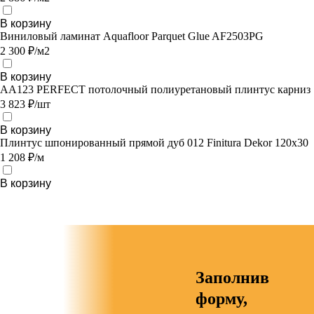
В корзину
Виниловый ламинат Aquafloor Parquet Glue AF2503PG
2 300 ₽/м2
В корзину
AA123 PERFECT потолочный полиуретановый плинтус карниз
3 823 ₽/шт
В корзину
Плинтус шпонированный прямой дуб 012 Finitura Dekor 120х30
1 208 ₽/м
В корзину
Заполнив
форму,