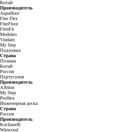
Китай
Производитель
Aquafloor
Fine Flex
FineFloor
FirmFit
Moduleo
Vinilam
My Step
Подложка
Страна
Польша
Китай
Россия
Португалия
Производитель
Arbiton
My Step
Profitex
Инженерная доска
Страна
Россия
Производитель
Kochanelli
Winwood