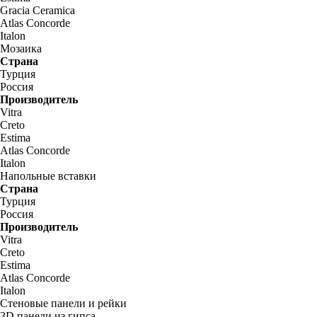
Gracia Ceramica
Atlas Concorde
Italon
Мозаика
Страна
Турция
Россия
Производитель
Vitra
Creto
Estima
Atlas Concorde
Italon
Напольные вставки
Страна
Турция
Россия
Производитель
Vitra
Creto
Estima
Atlas Concorde
Italon
Стеновые панели и рейки
3D панели из гипса