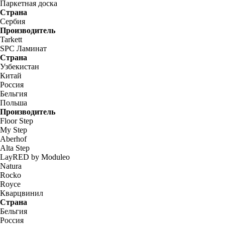
Паркетная доска
Страна
Сербия
Производитель
Tarkett
SPC Ламинат
Страна
Узбекистан
Китай
Россия
Бельгия
Польша
Производитель
Floor Step
My Step
Aberhof
Alta Step
LayRED by Moduleo
Natura
Rocko
Royce
Кварцвинил
Страна
Бельгия
Россия