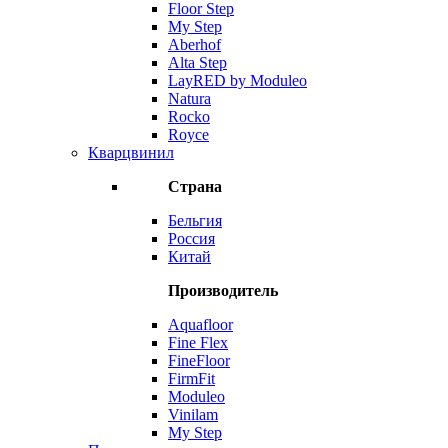
Floor Step
My Step
Aberhof
Alta Step
LayRED by Moduleo
Natura
Rocko
Royce
Кварцвинил
Страна
Бельгия
Россия
Китай
Производитель
Aquafloor
Fine Flex
FineFloor
FirmFit
Moduleo
Vinilam
My Step