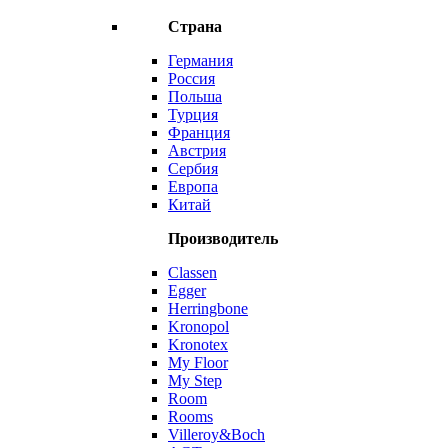
Страна
Германия
Россия
Польша
Турция
Франция
Австрия
Сербия
Европа
Китай
Производитель
Classen
Egger
Herringbone
Kronopol
Kronotex
My Floor
My Step
Room
Rooms
Villeroy&Boch