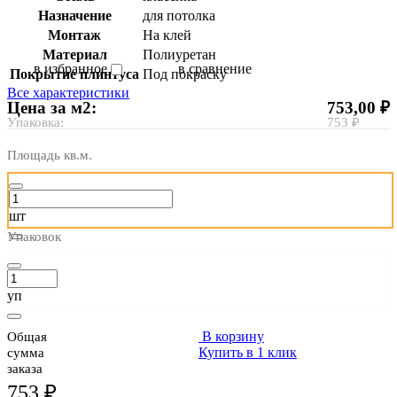
Назначение
для потолка
Монтаж
На клей
Материал
Полиуретан
в избранное
в сравнение
Покрытие плинтуса
Под покраску
Все характеристики
Цена за м2:
753,00 ₽
Упаковка:
753 ₽
Площадь кв.м.
шт
Упаковок
уп
В корзину
Общая
Купить в 1 клик
сумма
заказа
753 ₽