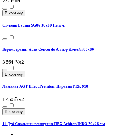
222 ₽/шт
В корзину
Ступень Estima SG06 30x60 Непол.
Керамогранит Atlas Concorde Аллюр Джиойя 80х80
3 564 ₽/м2
В корзину
Ламинат AGT Effect Premium Нирвана PRK 910
1 450 ₽/м2
В корзину
11 Дуб Скальный плинтус из ПВХ Arbiton INDO 70х26 мм