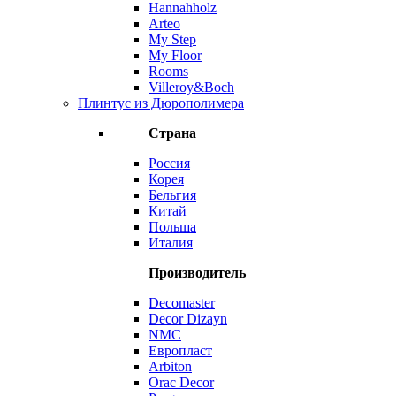
Hannahholz
Arteo
My Step
My Floor
Rooms
Villeroy&Boch
Плинтус из Дюрополимера
Страна
Россия
Корея
Бельгия
Китай
Польша
Италия
Производитель
Decomaster
Decor Dizayn
NMC
Европласт
Arbiton
Orac Decor