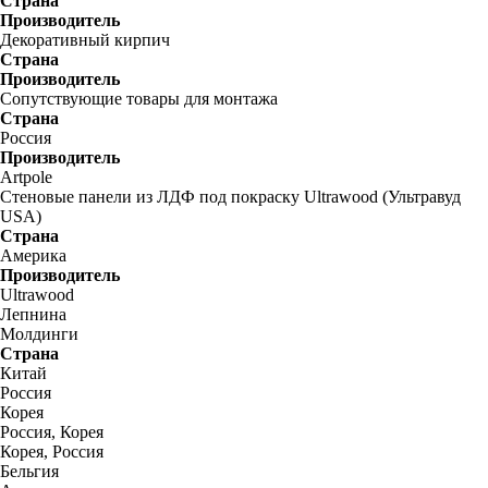
Страна
Производитель
Декоративный кирпич
Страна
Производитель
Сопутствующие товары для монтажа
Страна
Россия
Производитель
Artpole
Стеновые панели из ЛДФ под покраску Ultrawood (Ультравуд
USA)
Страна
Америка
Производитель
Ultrawood
Лепнина
Молдинги
Страна
Китай
Россия
Корея
Россия, Корея
Корея, Россия
Бельгия