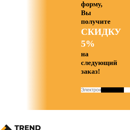
форму,
Вы
получите
СКИДКУ
5%
на
следующий
заказ!