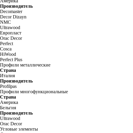
Америка
Производитель
Decomaster
Decor Dizayn
NMC
Ultrawood
Европласт
Orac Decor
Perfect
Cosca
HiWood
Perfect Plus
Профили металлические
Страна
Италия
Производитель
Profilpas
Профили многофункциональные
Страна
Америка
Бельгия
Производитель
Ultrawood
Orac Decor
Угловые элементы