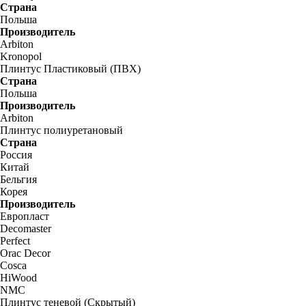
Страна
Польша
Производитель
Arbiton
Kronopol
Плинтус Пластиковый (ПВХ)
Страна
Польша
Производитель
Arbiton
Плинтус полиуретановый
Страна
Россия
Китай
Бельгия
Корея
Производитель
Европласт
Decomaster
Perfect
Orac Decor
Cosca
HiWood
NMC
Плинтус теневой (Скрытый)