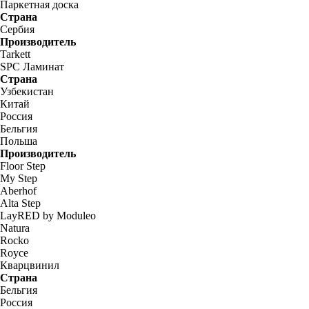
Паркетная доска
Страна
Сербия
Производитель
Tarkett
SPC Ламинат
Страна
Узбекистан
Китай
Россия
Бельгия
Польша
Производитель
Floor Step
My Step
Aberhof
Alta Step
LayRED by Moduleo
Natura
Rocko
Royce
Кварцвинил
Страна
Бельгия
Россия