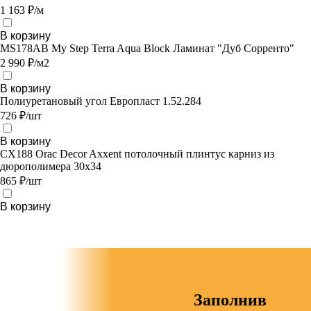
1 163 ₽/м
В корзину
MS178AB My Step Terra Aqua Block Ламинат "Дуб Сорренто"
2 990 ₽/м2
В корзину
Полиуретановый угол Европласт 1.52.284
726 ₽/шт
В корзину
CX188 Orac Decor Axxent потолочный плинтус карниз из
дюрополимера 30x34
865 ₽/шт
В корзину
Заполнив