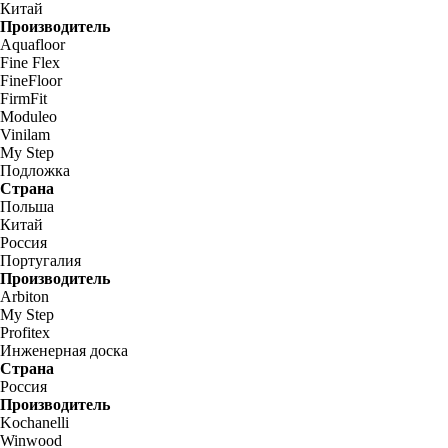
Китай
Производитель
Aquafloor
Fine Flex
FineFloor
FirmFit
Moduleo
Vinilam
My Step
Подложка
Страна
Польша
Китай
Россия
Португалия
Производитель
Arbiton
My Step
Profitex
Инженерная доска
Страна
Россия
Производитель
Kochanelli
Winwood