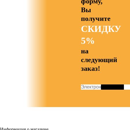
форму,
Вы
получите
СКИДКУ
5%
на
следующий
заказ!
Информация о магазине