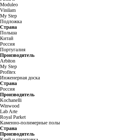
Moduleo
Vinilam
My Step
Подложка
Страна
Польша
Китай
Россия
Португалия
Производитель
Arbiton
My Step
Profitex
Инженерная доска
Страна
Россия
Производитель
Kochanelli
Winwood
Lab Arte
Royal Parket
Каменно-полимерные полы
Страна
Производитель
Клей и грунтовка