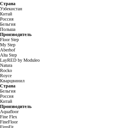
Страна
Узбекистан
Китай
Россия
Бельгия
Польша
Производитель
Floor Step
My Step
Aberhof
Alta Step
LayRED by Moduleo
Natura
Rocko
Royce
Кварцвинил
Страна
Бельгия
Россия
Китай
Производитель
Aquafloor
Fine Flex
FineFloor
FirmFit