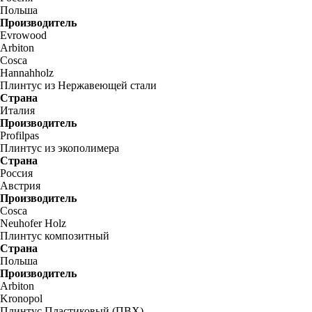
Польша
Производитель
Evrowood
Arbiton
Cosca
Hannahholz
Плинтус из Нержавеющей стали
Страна
Италия
Производитель
Profilpas
Плинтус из экополимера
Страна
Россия
Австрия
Производитель
Cosca
Neuhofer Holz
Плинтус композитный
Страна
Польша
Производитель
Arbiton
Kronopol
Плинтус Пластиковый (ПВХ)