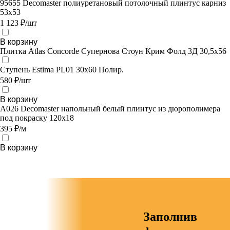
95655 Decomaster полиуретановый потолочный плинтус карниз
53x53
1 123 ₽/шт
В корзину
Плитка Atlas Concorde Супернова Стоун Крим Фолд 3Д 30,5х56
Ступень Estima PL01 30х60 Полир.
580 ₽/шт
В корзину
А026 Decomaster напольный белый плинтус из дюрополимера
под покраску 120х18
395 ₽/м
В корзину
Заполнив