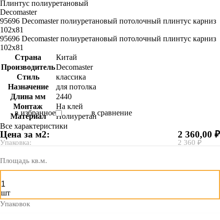
Плинтус полиуретановый
Decomaster
95696 Decomaster полиуретановый потолочный плинтус карниз
102х81
95696 Decomaster полиуретановый потолочный плинтус карниз
102х81
Страна
Китай
Производитель
Decomaster
Стиль
классика
Назначение
для потолка
Длина мм
2440
Монтаж
На клей
в избранное
в сравнение
Материал
Полиуретан
Все характеристики
Цена за м2:
2 360,00 ₽
Упаковка:
2 360 ₽
Площадь кв.м.
шт
Упаковок