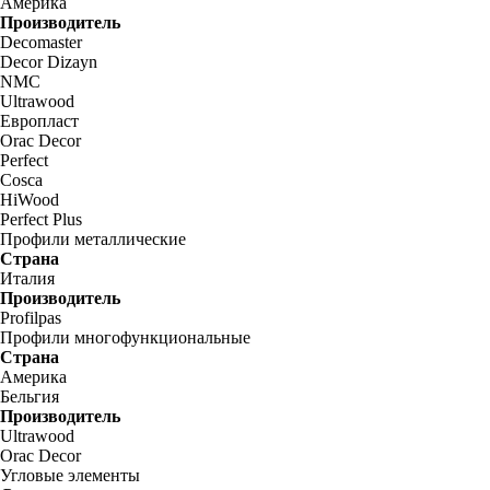
Америка
Производитель
Decomaster
Decor Dizayn
NMC
Ultrawood
Европласт
Orac Decor
Perfect
Cosca
HiWood
Perfect Plus
Профили металлические
Страна
Италия
Производитель
Profilpas
Профили многофункциональные
Страна
Америка
Бельгия
Производитель
Ultrawood
Orac Decor
Угловые элементы