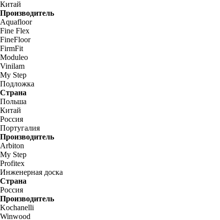
Китай
Производитель
Aquafloor
Fine Flex
FineFloor
FirmFit
Moduleo
Vinilam
My Step
Подложка
Страна
Польша
Китай
Россия
Португалия
Производитель
Arbiton
My Step
Profitex
Инженерная доска
Страна
Россия
Производитель
Kochanelli
Winwood