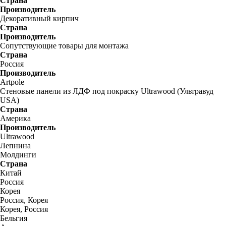
Страна
Производитель
Декоративный кирпич
Страна
Производитель
Сопутствующие товары для монтажа
Страна
Россия
Производитель
Artpole
Стеновые панели из ЛДФ под покраску Ultrawood (Ультравуд
USA)
Страна
Америка
Производитель
Ultrawood
Лепнина
Молдинги
Страна
Китай
Россия
Корея
Россия, Корея
Корея, Россия
Бельгия