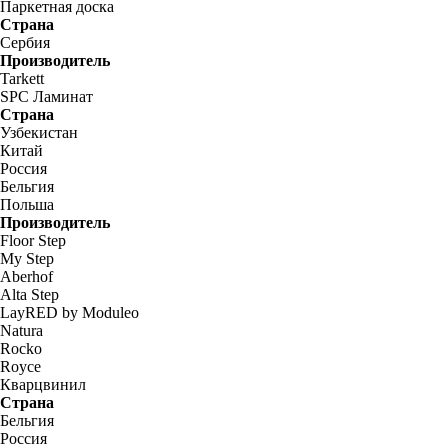
Паркетная доска
Страна
Сербия
Производитель
Tarkett
SPC Ламинат
Страна
Узбекистан
Китай
Россия
Бельгия
Польша
Производитель
Floor Step
My Step
Aberhof
Alta Step
LayRED by Moduleo
Natura
Rocko
Royce
Кварцвинил
Страна
Бельгия
Россия