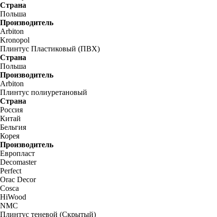
Страна
Польша
Производитель
Arbiton
Kronopol
Плинтус Пластиковый (ПВХ)
Страна
Польша
Производитель
Arbiton
Плинтус полиуретановый
Страна
Россия
Китай
Бельгия
Корея
Производитель
Европласт
Decomaster
Perfect
Orac Decor
Cosca
HiWood
NMC
Плинтус теневой (Скрытый)