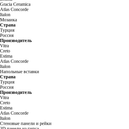
Gracia Ceramica
Atlas Concorde
Italon
Мозаика
Страна
Турция
Россия
Производитель
Vitra
Creto
Estima
Atlas Concorde
Italon
Напольные вставки
Страна
Турция
Россия
Производитель
Vitra
Creto
Estima
Atlas Concorde
Italon
Стеновые панели и рейки
3D панели из гипса