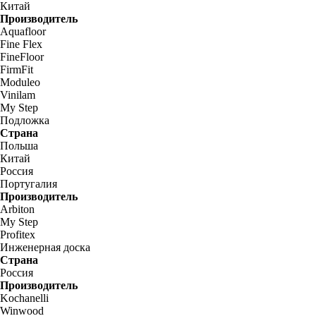
Китай
Производитель
Aquafloor
Fine Flex
FineFloor
FirmFit
Moduleo
Vinilam
My Step
Подложка
Страна
Польша
Китай
Россия
Португалия
Производитель
Arbiton
My Step
Profitex
Инженерная доска
Страна
Россия
Производитель
Kochanelli
Winwood