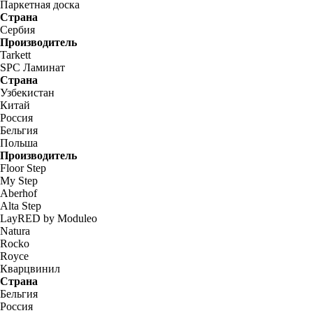
Паркетная доска
Страна
Сербия
Производитель
Tarkett
SPC Ламинат
Страна
Узбекистан
Китай
Россия
Бельгия
Польша
Производитель
Floor Step
My Step
Aberhof
Alta Step
LayRED by Moduleo
Natura
Rocko
Royce
Кварцвинил
Страна
Бельгия
Россия