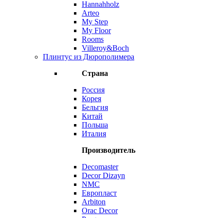
Hannahholz
Arteo
My Step
My Floor
Rooms
Villeroy&Boch
Плинтус из Дюрополимера
Страна
Россия
Корея
Бельгия
Китай
Польша
Италия
Производитель
Decomaster
Decor Dizayn
NMC
Европласт
Arbiton
Orac Decor