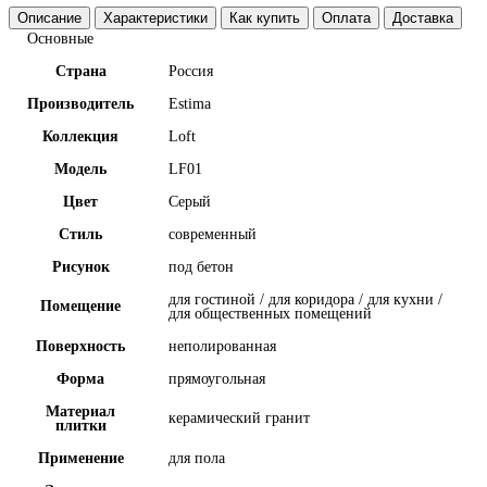
Описание
Характеристики
Как купить
Оплата
Доставка
Основные
Страна
Россия
Производитель
Estima
Коллекция
Loft
Модель
LF01
Цвет
Серый
Стиль
современный
Рисунок
под бетон
для гостиной / для коридора / для кухни /
Помещение
для общественных помещений
Поверхность
неполированная
Форма
прямоугольная
Материал
керамический гранит
плитки
Применение
для пола