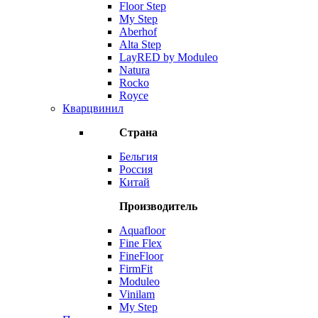
Floor Step
My Step
Aberhof
Alta Step
LayRED by Moduleo
Natura
Rocko
Royce
Кварцвинил
Страна
Бельгия
Россия
Китай
Производитель
Aquafloor
Fine Flex
FineFloor
FirmFit
Moduleo
Vinilam
My Step