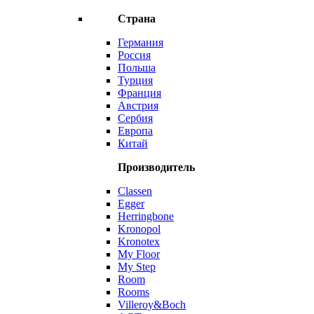
Страна
Германия
Россия
Польша
Турция
Франция
Австрия
Сербия
Европа
Китай
Производитель
Classen
Egger
Herringbone
Kronopol
Kronotex
My Floor
My Step
Room
Rooms
Villeroy&Boch