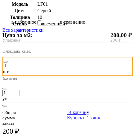
Модель
LF01
Цвет
Серый
Толщина
10
в избранное
в сравнение
Стиль
современный
Все характеристики
Цена за м2:
200,00 ₽
Упаковка:
200 ₽
Площадь кв.м.
шт
Упаковок
уп
В корзину
Общая
Купить в 1 клик
сумма
заказа
200 ₽