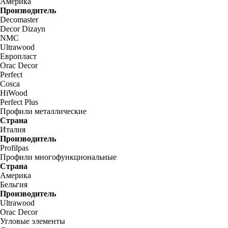
Америка
Производитель
Decomaster
Decor Dizayn
NMC
Ultrawood
Европласт
Orac Decor
Perfect
Cosca
HiWood
Perfect Plus
Профили металлические
Страна
Италия
Производитель
Profilpas
Профили многофункциональные
Страна
Америка
Бельгия
Производитель
Ultrawood
Orac Decor
Угловые элементы