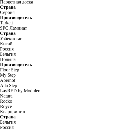
Паркетная доска
Страна
Сербия
Производитель
Tarkett
SPC Ламинат
Страна
Узбекистан
Китай
Россия
Бельгия
Польша
Производитель
Floor Step
My Step
Aberhof
Alta Step
LayRED by Moduleo
Natura
Rocko
Royce
Кварцвинил
Страна
Бельгия
Россия