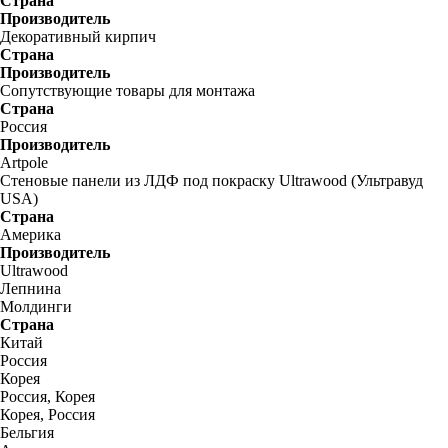
Страна
Производитель
Декоративный кирпич
Страна
Производитель
Сопутствующие товары для монтажа
Страна
Россия
Производитель
Artpole
Стеновые панели из ЛДФ под покраску Ultrawood (Ультравуд
USA)
Страна
Америка
Производитель
Ultrawood
Лепнина
Молдинги
Страна
Китай
Россия
Корея
Россия, Корея
Корея, Россия
Бельгия