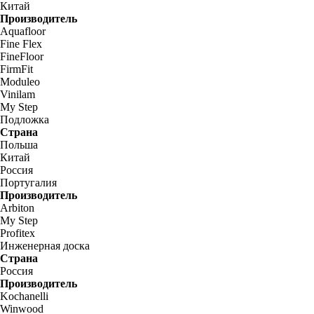
Китай
Производитель
Aquafloor
Fine Flex
FineFloor
FirmFit
Moduleo
Vinilam
My Step
Подложка
Страна
Польша
Китай
Россия
Португалия
Производитель
Arbiton
My Step
Profitex
Инженерная доска
Страна
Россия
Производитель
Kochanelli
Winwood