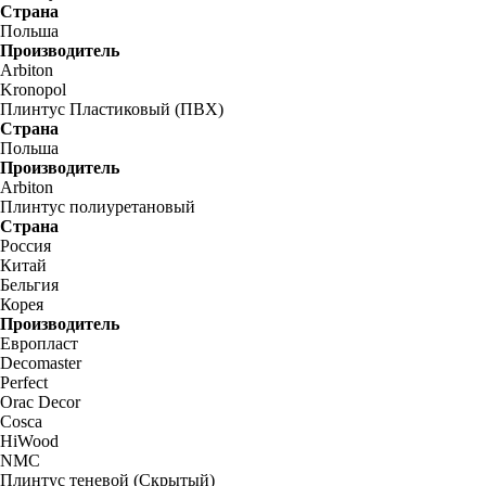
Страна
Польша
Производитель
Arbiton
Kronopol
Плинтус Пластиковый (ПВХ)
Страна
Польша
Производитель
Arbiton
Плинтус полиуретановый
Страна
Россия
Китай
Бельгия
Корея
Производитель
Европласт
Decomaster
Perfect
Orac Decor
Cosca
HiWood
NMC
Плинтус теневой (Скрытый)