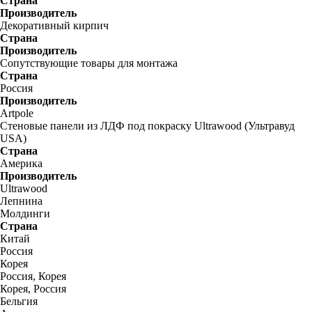
Страна
Производитель
Декоративный кирпич
Страна
Производитель
Сопутствующие товары для монтажа
Страна
Россия
Производитель
Artpole
Стеновые панели из ЛДФ под покраску Ultrawood (Ультравуд
USA)
Страна
Америка
Производитель
Ultrawood
Лепнина
Молдинги
Страна
Китай
Россия
Корея
Россия, Корея
Корея, Россия
Бельгия