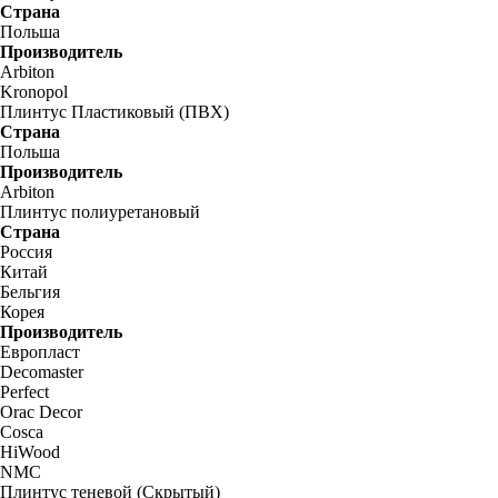
Страна
Польша
Производитель
Arbiton
Kronopol
Плинтус Пластиковый (ПВХ)
Страна
Польша
Производитель
Arbiton
Плинтус полиуретановый
Страна
Россия
Китай
Бельгия
Корея
Производитель
Европласт
Decomaster
Perfect
Orac Decor
Cosca
HiWood
NMC
Плинтус теневой (Скрытый)