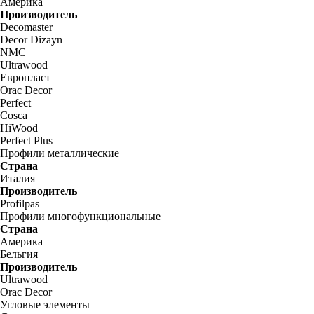
Америка
Производитель
Decomaster
Decor Dizayn
NMC
Ultrawood
Европласт
Orac Decor
Perfect
Cosca
HiWood
Perfect Plus
Профили металлические
Страна
Италия
Производитель
Profilpas
Профили многофункциональные
Страна
Америка
Бельгия
Производитель
Ultrawood
Orac Decor
Угловые элементы