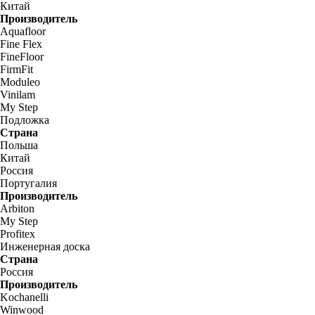
Китай
Производитель
Aquafloor
Fine Flex
FineFloor
FirmFit
Moduleo
Vinilam
My Step
Подложка
Страна
Польша
Китай
Россия
Португалия
Производитель
Arbiton
My Step
Profitex
Инженерная доска
Страна
Россия
Производитель
Kochanelli
Winwood