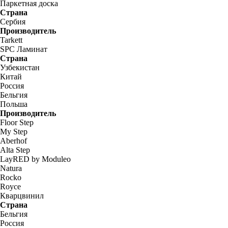
Паркетная доска
Страна
Сербия
Производитель
Tarkett
SPC Ламинат
Страна
Узбекистан
Китай
Россия
Бельгия
Польша
Производитель
Floor Step
My Step
Aberhof
Alta Step
LayRED by Moduleo
Natura
Rocko
Royce
Кварцвинил
Страна
Бельгия
Россия