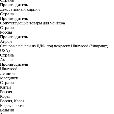
Страна
Производитель
Декоративный кирпич
Страна
Производитель
Сопутствующие товары для монтажа
Страна
Россия
Производитель
Artpole
Стеновые панели из ЛДФ под покраску Ultrawood (Ультравуд
USA)
Страна
Америка
Производитель
Ultrawood
Лепнина
Молдинги
Страна
Китай
Россия
Корея
Россия, Корея
Корея, Россия
Бельгия