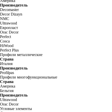
Америка
Производитель
Decomaster
Decor Dizayn
NMC
Ultrawood
Европласт
Orac Decor
Perfect
Cosca
HiWood
Perfect Plus
Профили металлические
Страна
Италия
Производитель
Profilpas
Профили многофункциональные
Страна
Америка
Бельгия
Производитель
Ultrawood
Orac Decor
Угловые элементы