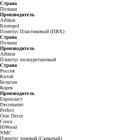
Страна
Польша
Производитель
Arbiton
Kronopol
Плинтус Пластиковый (ПВХ)
Страна
Польша
Производитель
Arbiton
Плинтус полиуретановый
Страна
Россия
Китай
Бельгия
Корея
Производитель
Европласт
Decomaster
Perfect
Orac Decor
Cosca
HiWood
NMC
Плинтус теневой (Скрытый)