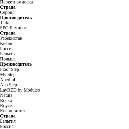
Паркетная доска
Страна
Сербия
Производитель
Tarkett
SPC Ламинат
Страна
Узбекистан
Китай
Россия
Бельгия
Польша
Производитель
Floor Step
My Step
Aberhof
Alta Step
LayRED by Moduleo
Natura
Rocko
Royce
Кварцвинил
Страна
Бельгия
Россия