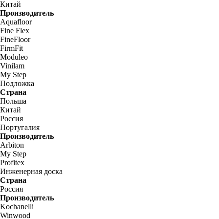
Китай
Производитель
Aquafloor
Fine Flex
FineFloor
FirmFit
Moduleo
Vinilam
My Step
Подложка
Страна
Польша
Китай
Россия
Португалия
Производитель
Arbiton
My Step
Profitex
Инженерная доска
Страна
Россия
Производитель
Kochanelli
Winwood