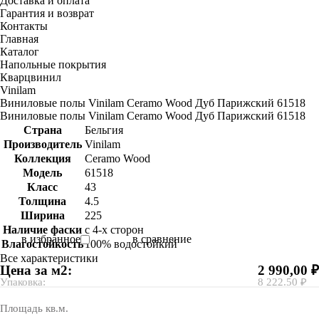
Доставка и оплата
Гарантия и возврат
Контакты
Главная
Каталог
Напольные покрытия
Кварцвинил
Vinilam
Виниловые полы Vinilam Ceramo Wood Дуб Парижский 61518
Виниловые полы Vinilam Ceramo Wood Дуб Парижский 61518
Страна
Бельгия
Производитель
Vinilam
Коллекция
Ceramo Wood
Модель
61518
Класс
43
Толщина
4.5
Ширина
225
Наличие фаски
с 4-х сторон
в избранное
в сравнение
Влагостойкость
100% водостойкий
Все характеристики
Цена за м2:
2 990,00 ₽
Упаковка:
8 222.50 ₽
Площадь кв.м.