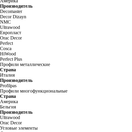
Америка
Производитель
Decomaster
Decor Dizayn
NMC
Ultrawood
Европласт
Orac Decor
Perfect
Cosca
HiWood
Perfect Plus
Профили металлические
Страна
Италия
Производитель
Profilpas
Профили многофункциональные
Страна
Америка
Бельгия
Производитель
Ultrawood
Orac Decor
Угловые элементы