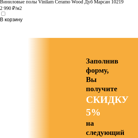
Виниловые полы Vinilam Ceramo Wood Дуб Марсан 10219
2 990 ₽/м2
В корзину
Заполнив
форму,
Вы
получите
СКИДКУ
5%
на
следующий