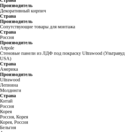
Страна
Производитель
Декоративный кирпич
Страна
Производитель
Сопутствующие товары для монтажа
Страна
Россия
Производитель
Artpole
Стеновые панели из ЛДФ под покраску Ultrawood (Ультравуд
USA)
Страна
Америка
Производитель
Ultrawood
Лепнина
Молдинги
Страна
Китай
Россия
Корея
Россия, Корея
Корея, Россия
Бельгия