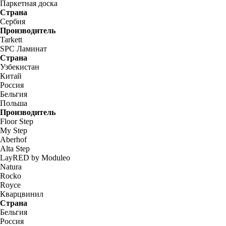
Паркетная доска
Страна
Сербия
Производитель
Tarkett
SPC Ламинат
Страна
Узбекистан
Китай
Россия
Бельгия
Польша
Производитель
Floor Step
My Step
Aberhof
Alta Step
LayRED by Moduleo
Natura
Rocko
Royce
Кварцвинил
Страна
Бельгия
Россия