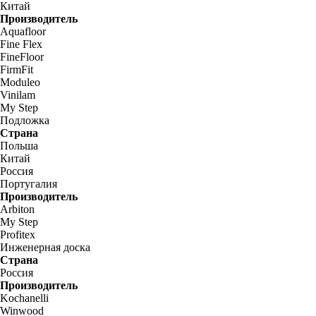
Китай
Производитель
Aquafloor
Fine Flex
FineFloor
FirmFit
Moduleo
Vinilam
My Step
Подложка
Страна
Польша
Китай
Россия
Португалия
Производитель
Arbiton
My Step
Profitex
Инженерная доска
Страна
Россия
Производитель
Kochanelli
Winwood