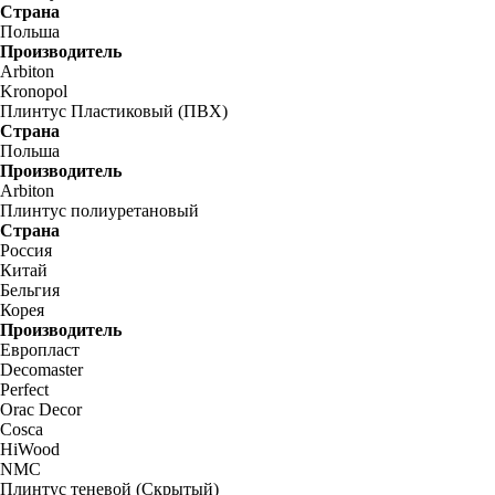
Страна
Польша
Производитель
Arbiton
Kronopol
Плинтус Пластиковый (ПВХ)
Страна
Польша
Производитель
Arbiton
Плинтус полиуретановый
Страна
Россия
Китай
Бельгия
Корея
Производитель
Европласт
Decomaster
Perfect
Orac Decor
Cosca
HiWood
NMC
Плинтус теневой (Скрытый)