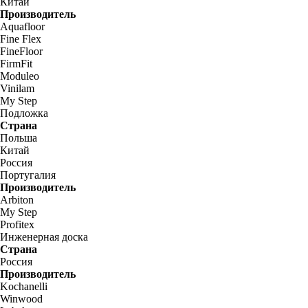
Китай
Производитель
Aquafloor
Fine Flex
FineFloor
FirmFit
Moduleo
Vinilam
My Step
Подложка
Страна
Польша
Китай
Россия
Португалия
Производитель
Arbiton
My Step
Profitex
Инженерная доска
Страна
Россия
Производитель
Kochanelli
Winwood