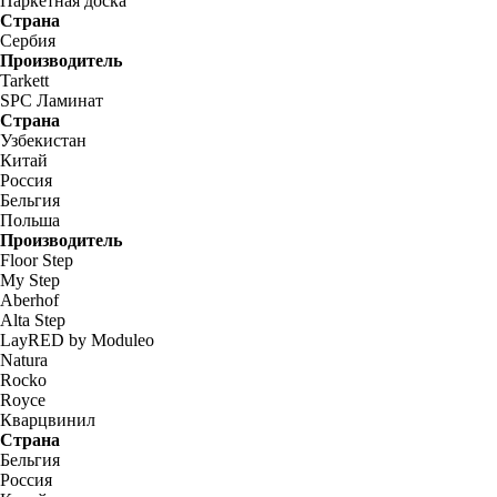
Паркетная доска
Страна
Сербия
Производитель
Tarkett
SPC Ламинат
Страна
Узбекистан
Китай
Россия
Бельгия
Польша
Производитель
Floor Step
My Step
Aberhof
Alta Step
LayRED by Moduleo
Natura
Rocko
Royce
Кварцвинил
Страна
Бельгия
Россия