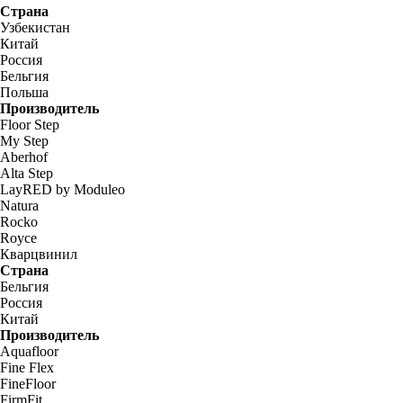
Страна
Узбекистан
Китай
Россия
Бельгия
Польша
Производитель
Floor Step
My Step
Aberhof
Alta Step
LayRED by Moduleo
Natura
Rocko
Royce
Кварцвинил
Страна
Бельгия
Россия
Китай
Производитель
Aquafloor
Fine Flex
FineFloor
FirmFit