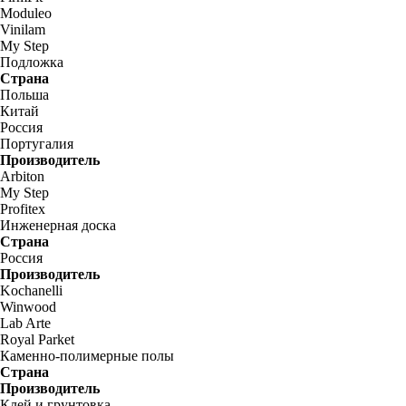
Moduleo
Vinilam
My Step
Подложка
Страна
Польша
Китай
Россия
Португалия
Производитель
Arbiton
My Step
Profitex
Инженерная доска
Страна
Россия
Производитель
Kochanelli
Winwood
Lab Arte
Royal Parket
Каменно-полимерные полы
Страна
Производитель
Клей и грунтовка