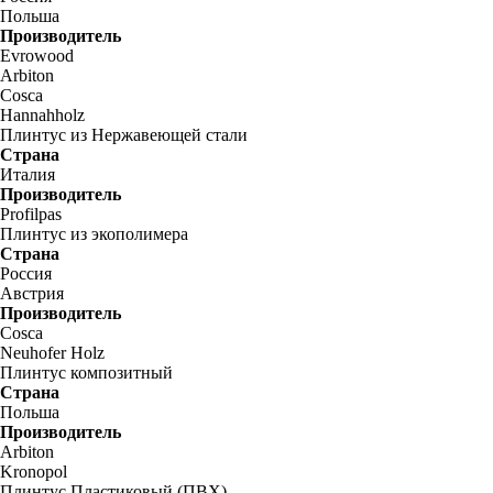
Польша
Производитель
Evrowood
Arbiton
Cosca
Hannahholz
Плинтус из Нержавеющей стали
Страна
Италия
Производитель
Profilpas
Плинтус из экополимера
Страна
Россия
Австрия
Производитель
Cosca
Neuhofer Holz
Плинтус композитный
Страна
Польша
Производитель
Arbiton
Kronopol
Плинтус Пластиковый (ПВХ)