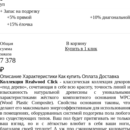
уп
+ Запас на подрезку
+5% прямой
+10% диагональной
+15% ёлочка
В корзину
Общая
Купить в 1 клик
сумма
заказа
7 378
₽
Описание
Характеристики
Как купить
Оплата
Доставка
Коллекция Realwood Click
- классическая коллекция декоро
«под дерево», сочетающая в себе всю красоту, точность линий и
изысканность натуральной древесины с уникальными
характеристиками жёсткого композитного основания WPC
(Wood Plastic Composite). Свойства основания таковы, что
делают его максимально энергоэффективным для использования
в помещениях, оборудованных системой подогрева пола любого
из существующих типов. Ваш пол будет притягивать не только
ваш взгляд, но и с лёгкостью влюбит в себя ваши ноги,
благодаря своей теплоте! А уж про сэкономленные киловатты