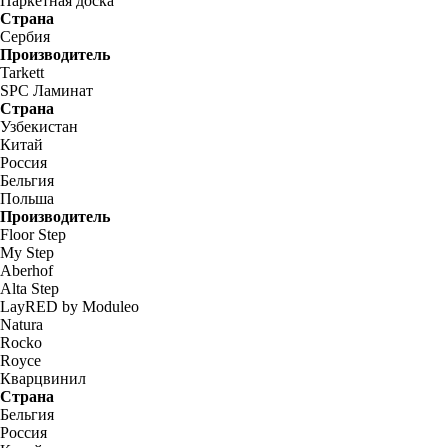
Паркетная доска
Страна
Сербия
Производитель
Tarkett
SPC Ламинат
Страна
Узбекистан
Китай
Россия
Бельгия
Польша
Производитель
Floor Step
My Step
Aberhof
Alta Step
LayRED by Moduleo
Natura
Rocko
Royce
Кварцвинил
Страна
Бельгия
Россия