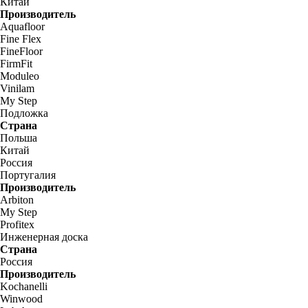
Китай
Производитель
Aquafloor
Fine Flex
FineFloor
FirmFit
Moduleo
Vinilam
My Step
Подложка
Страна
Польша
Китай
Россия
Португалия
Производитель
Arbiton
My Step
Profitex
Инженерная доска
Страна
Россия
Производитель
Kochanelli
Winwood