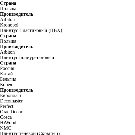
Страна
Польша
Производитель
Arbiton
Kronopol
Плинтус Пластиковый (ПВХ)
Страна
Польша
Производитель
Arbiton
Плинтус полиуретановый
Страна
Россия
Китай
Бельгия
Корея
Производитель
Европласт
Decomaster
Perfect
Orac Decor
Cosca
HiWood
NMC
Плинтус теневой (Скрытый)