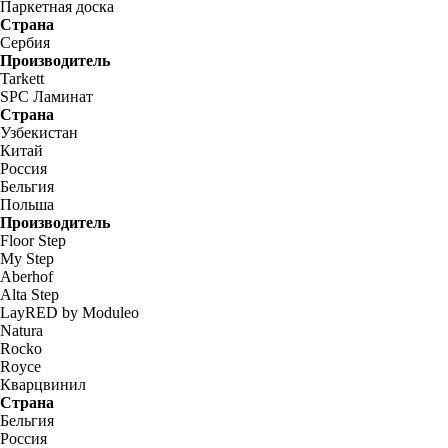
Паркетная доска
Страна
Сербия
Производитель
Tarkett
SPC Ламинат
Страна
Узбекистан
Китай
Россия
Бельгия
Польша
Производитель
Floor Step
My Step
Aberhof
Alta Step
LayRED by Moduleo
Natura
Rocko
Royce
Кварцвинил
Страна
Бельгия
Россия