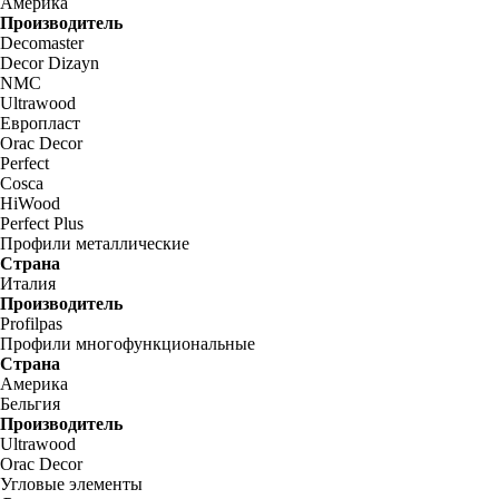
Америка
Производитель
Decomaster
Decor Dizayn
NMC
Ultrawood
Европласт
Orac Decor
Perfect
Cosca
HiWood
Perfect Plus
Профили металлические
Страна
Италия
Производитель
Profilpas
Профили многофункциональные
Страна
Америка
Бельгия
Производитель
Ultrawood
Orac Decor
Угловые элементы