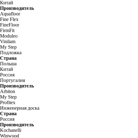
Китай
Производитель
Aquafloor
Fine Flex
FineFloor
FirmFit
Moduleo
Vinilam
My Step
Подложка
Страна
Польша
Китай
Россия
Португалия
Производитель
Arbiton
My Step
Profitex
Инженерная доска
Страна
Россия
Производитель
Kochanelli
Winwood