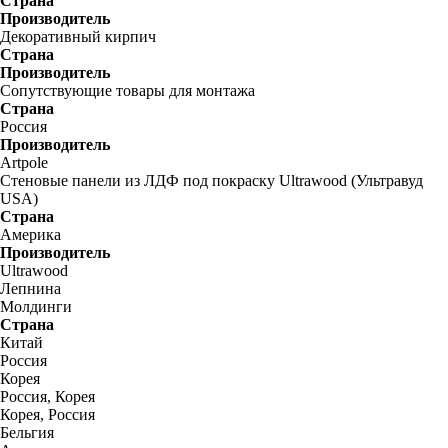
Страна
Производитель
Декоративный кирпич
Страна
Производитель
Сопутствующие товары для монтажа
Страна
Россия
Производитель
Artpole
Стеновые панели из ЛДФ под покраску Ultrawood (Ультравуд
USA)
Страна
Америка
Производитель
Ultrawood
Лепнина
Молдинги
Страна
Китай
Россия
Корея
Россия, Корея
Корея, Россия
Бельгия