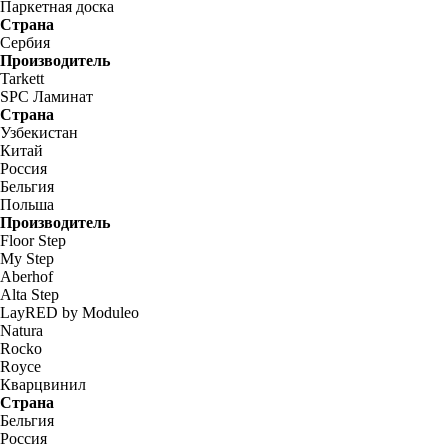
Паркетная доска
Страна
Сербия
Производитель
Tarkett
SPC Ламинат
Страна
Узбекистан
Китай
Россия
Бельгия
Польша
Производитель
Floor Step
My Step
Aberhof
Alta Step
LayRED by Moduleo
Natura
Rocko
Royce
Кварцвинил
Страна
Бельгия
Россия