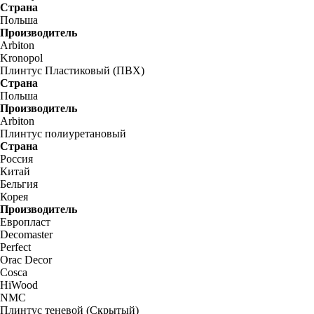
Страна
Польша
Производитель
Arbiton
Kronopol
Плинтус Пластиковый (ПВХ)
Страна
Польша
Производитель
Arbiton
Плинтус полиуретановый
Страна
Россия
Китай
Бельгия
Корея
Производитель
Европласт
Decomaster
Perfect
Orac Decor
Cosca
HiWood
NMC
Плинтус теневой (Скрытый)