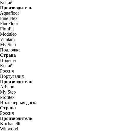
Китай
Производитель
Aquafloor
Fine Flex
FineFloor
FirmFit
Moduleo
Vinilam
My Step
Подложка
Страна
Польша
Китай
Россия
Португалия
Производитель
Arbiton
My Step
Profitex
Инженерная доска
Страна
Россия
Производитель
Kochanelli
Winwood