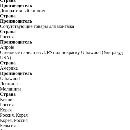
Страна
Производитель
Декоративный кирпич
Страна
Производитель
Сопутствующие товары для монтажа
Страна
Россия
Производитель
Artpole
Стеновые панели из ЛДФ под покраску Ultrawood (Ультравуд
USA)
Страна
Америка
Производитель
Ultrawood
Лепнина
Молдинги
Страна
Китай
Россия
Корея
Россия, Корея
Корея, Россия
Бельгия