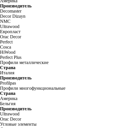
Америка
Производитель
Decomaster
Decor Dizayn
NMC
Ultrawood
Европласт
Orac Decor
Perfect
Cosca
HiWood
Perfect Plus
Профили металлические
Страна
Италия
Производитель
Profilpas
Профили многофункциональные
Страна
Америка
Бельгия
Производитель
Ultrawood
Orac Decor
Угловые элементы