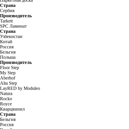
Паркетная доска
Страна
Сербия
Производитель
Tarkett
SPC Ламинат
Страна
Узбекистан
Китай
Россия
Бельгия
Польша
Производитель
Floor Step
My Step
Aberhof
Alta Step
LayRED by Moduleo
Natura
Rocko
Royce
Кварцвинил
Страна
Бельгия
Россия