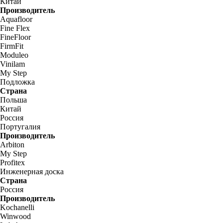
Китай
Производитель
Aquafloor
Fine Flex
FineFloor
FirmFit
Moduleo
Vinilam
My Step
Подложка
Страна
Польша
Китай
Россия
Португалия
Производитель
Arbiton
My Step
Profitex
Инженерная доска
Страна
Россия
Производитель
Kochanelli
Winwood