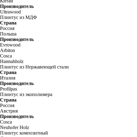
Китай
Производитель
Ultrawood
Плинтус из МДФ
Страна
Россия
Польша
Производитель
Evrowood
Arbiton
Cosca
Hannahholz
Плинтус из Нержавеющей стали
Страна
Италия
Производитель
Profilpas
Плинтус из экополимера
Страна
Россия
Австрия
Производитель
Cosca
Neuhofer Holz
Плинтус композитный