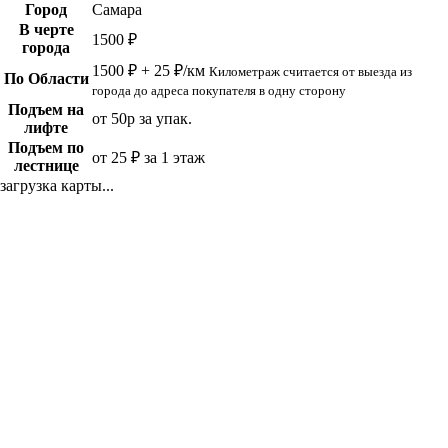
Город
Самара
В черте
1500 ₽
города
1500 ₽ + 25 ₽/км
Километраж считается от выезда из
По Области
города до адреса покупателя в одну сторону
Подъем на
от 50р за упак.
лифте
Подъем по
от 25 ₽ за 1 этаж
лестнице
загрузка карты...