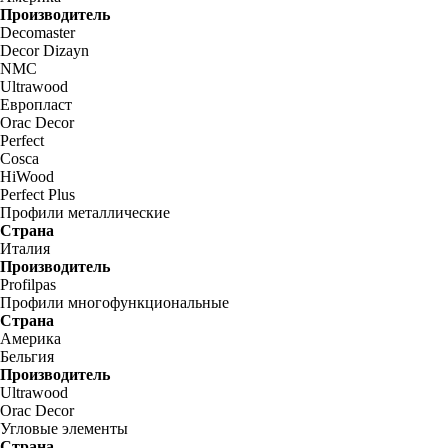
Производитель
Decomaster
Decor Dizayn
NMC
Ultrawood
Европласт
Orac Decor
Perfect
Cosca
HiWood
Perfect Plus
Профили металлические
Страна
Италия
Производитель
Profilpas
Профили многофункциональные
Страна
Америка
Бельгия
Производитель
Ultrawood
Orac Decor
Угловые элементы
Страна