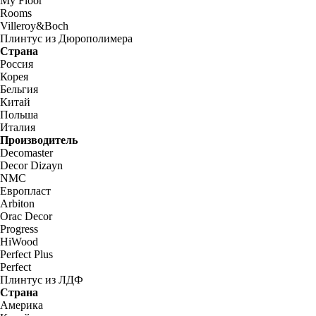
My Floor
Rooms
Villeroy&Boch
Плинтус из Дюрополимера
Страна
Россия
Корея
Бельгия
Китай
Польша
Италия
Производитель
Decomaster
Decor Dizayn
NMC
Европласт
Arbiton
Orac Decor
Progress
HiWood
Perfect Plus
Perfect
Плинтус из ЛДФ
Страна
Америка