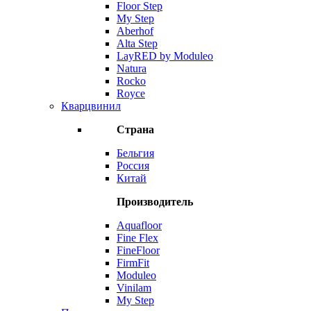
Floor Step
My Step
Aberhof
Alta Step
LayRED by Moduleo
Natura
Rocko
Royce
Кварцвинил
Страна
Бельгия
Россия
Китай
Производитель
Aquafloor
Fine Flex
FineFloor
FirmFit
Moduleo
Vinilam
My Step