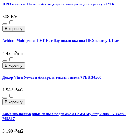
D193 плинтус Decomaster из дюрополимера под покраску 70*16
308 ₽/м
В корзину
Arbiton Multiprotec LVT Hardlay подложка под ПВХ плитку 1,1 мм
4 421 ₽/шт
В корзину
Декор Vitra Newcon Акварель теплая гамма 7РЕК 30х60
1 942 ₽/м2
В корзину
Каменно-полимерные полы с подложкой 1.5мм My Step Aqua "Viskan"
MSA17
3 190 ₽/м2