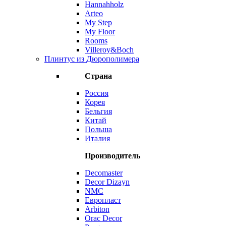
Hannahholz
Arteo
My Step
My Floor
Rooms
Villeroy&Boch
Плинтус из Дюрополимера
Страна
Россия
Корея
Бельгия
Китай
Польша
Италия
Производитель
Decomaster
Decor Dizayn
NMC
Европласт
Arbiton
Orac Decor