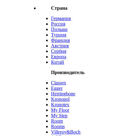
Страна
Германия
Россия
Польша
Турция
Франция
Австрия
Сербия
Европа
Китай
Производитель
Classen
Egger
Herringbone
Kronopol
Kronotex
My Floor
My Step
Room
Rooms
Villeroy&Boch