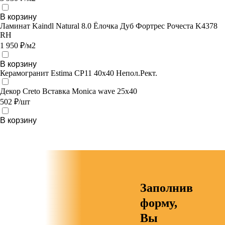
В корзину
Ламинат Kaindl Natural 8.0 Ёлочка Дуб Фортрес Рочеста K4378
RH
1 950 ₽/м2
В корзину
Керамогранит Estima CP11 40x40 Непол.Рект.
Декор Creto Вставка Monica wave 25х40
502 ₽/шт
В корзину
Заполнив
форму,
Вы