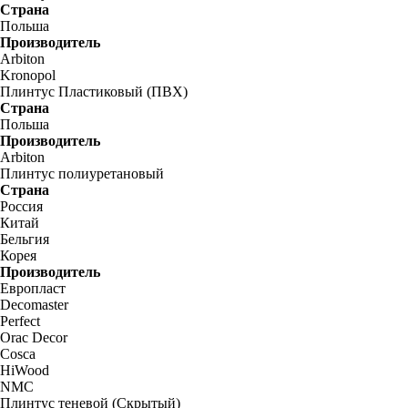
Страна
Польша
Производитель
Arbiton
Kronopol
Плинтус Пластиковый (ПВХ)
Страна
Польша
Производитель
Arbiton
Плинтус полиуретановый
Страна
Россия
Китай
Бельгия
Корея
Производитель
Европласт
Decomaster
Perfect
Orac Decor
Cosca
HiWood
NMC
Плинтус теневой (Скрытый)