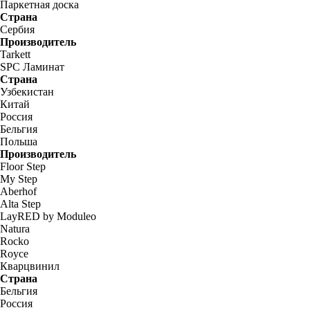
Паркетная доска
Страна
Сербия
Производитель
Tarkett
SPC Ламинат
Страна
Узбекистан
Китай
Россия
Бельгия
Польша
Производитель
Floor Step
My Step
Aberhof
Alta Step
LayRED by Moduleo
Natura
Rocko
Royce
Кварцвинил
Страна
Бельгия
Россия