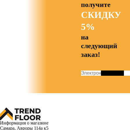
получите
СКИДКУ
5%
на
следующий
заказ!
Информация о магазине
Самара, Авроры 114а к5