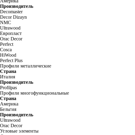
Америка
Производитель
Decomaster
Decor Dizayn
NMC
Ultrawood
Европласт
Orac Decor
Perfect
Cosca
HiWood
Perfect Plus
Профили металлические
Страна
Италия
Производитель
Profilpas
Профили многофункциональные
Страна
Америка
Бельгия
Производитель
Ultrawood
Orac Decor
Угловые элементы