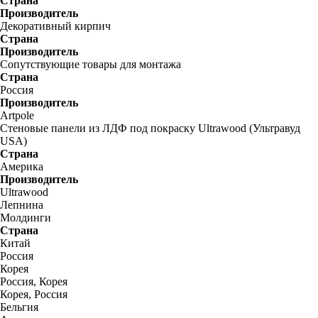
Страна
Производитель
Декоративный кирпич
Страна
Производитель
Сопутствующие товары для монтажа
Страна
Россия
Производитель
Artpole
Стеновые панели из ЛДФ под покраску Ultrawood (Ультравуд
USA)
Страна
Америка
Производитель
Ultrawood
Лепнина
Молдинги
Страна
Китай
Россия
Корея
Россия, Корея
Корея, Россия
Бельгия