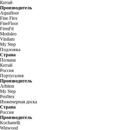
Китай
Производитель
Aquafloor
Fine Flex
FineFloor
FirmFit
Moduleo
Vinilam
My Step
Подложка
Страна
Польша
Китай
Россия
Португалия
Производитель
Arbiton
My Step
Profitex
Инженерная доска
Страна
Россия
Производитель
Kochanelli
Winwood